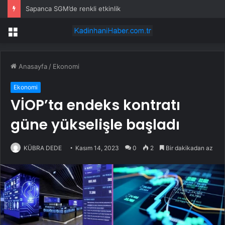
Sapanca SGM’de renkli etkinlik
Menü
Anasayfa
/
Ekonomi
Ekonomi
VİOP’ta endeks kontratı
güne yükselişle başladı
KÜBRA DEDE
Kasım 14, 2023
0
2
Bir dakikadan az