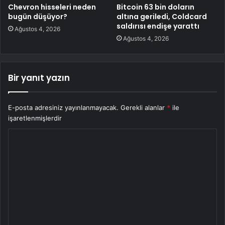
Chevron hisseleri neden
Bitcoin 63 bin doların
bugün düşüyor?
altına geriledi, Coldcard
saldırısı endişe yarattı
Ağustos 4, 2026
Ağustos 4, 2026
Bir yanıt yazın
E-posta adresiniz yayınlanmayacak.
Gerekli alanlar
*
ile
işaretlenmişlerdir
Y
o
r
u
m
*