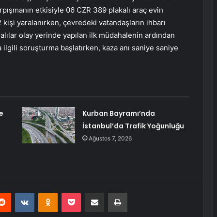
rpışmanın etkisiyle 06 CZR 389 plakalı araç evin
kişi yaralanırken, çevredeki vatandaşların ihbarı
ralılar olay yerinde yapılan ilk müdahalenin ardından
a ilgili soruşturma başlatırken, kaza anı saniye saniye
e
Kurban Bayramı’nda
İstanbul’da Trafik Yoğunluğu
Ağustos 7, 2026
erest
Reddit
VKontakte
Odnoklassniki
Pocket
E-Posta ile paylaş
Yazdır