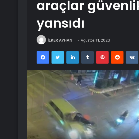
araçlar güvenl
yansıdı
İLKER AYHAN
Ağustos 11, 2023
Facebook
Twitter
LinkedIn
Tumblr
Pinterest
Reddit