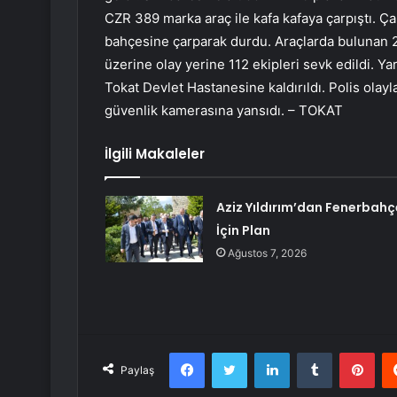
CZR 389 marka araç ile kafa kafaya çarpıştı. Ça
bahçesine çarparak durdu. Araçlarda bulunan 2 
üzerine olay yerine 112 ekipleri sevk edildi. Ya
Tokat Devlet Hastanesine kaldırıldı. Polis olayl
güvenlik kamerasına yansıdı. – TOKAT
İlgili Makaleler
Aziz Yıldırım’dan Fenerbahç
İçin Plan
Ağustos 7, 2026
Facebook
Twitter
LinkedIn
Tumblr
Pint
Paylaş