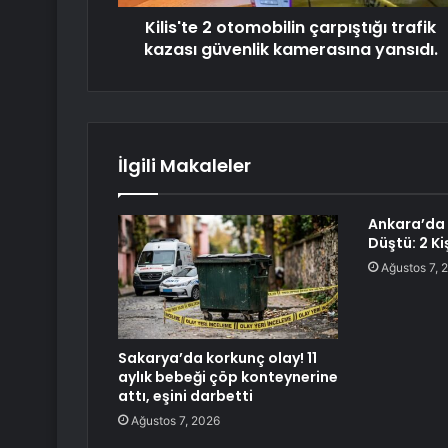
Kilis'te 2 otomobilin çarpıştığı trafik
kazası güvenlik kamerasına yansıdı.
İlgili Makaleler
Ankara’da 
Düştü: 2 Ki
Ağustos 7, 
Sakarya’da korkunç olay! 11
aylık bebeği çöp konteynerine
attı, eşini darbetti
Ağustos 7, 2026