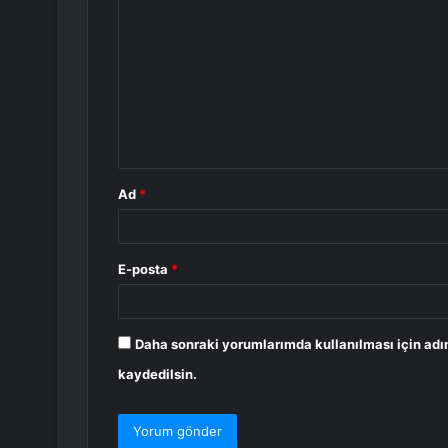
o
r
u
m
*
Ad
*
E-posta
*
Daha sonraki yorumlarımda kullanılması için adı
kaydedilsin.