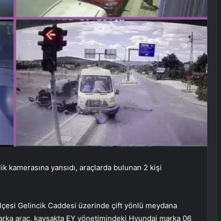
lik kamerasına yansıdı, araçlarda bulunan 2 kişi
 İlçesi Gelincik Caddesi üzerinde çift yönlü meydana
 marka araç, kavşakta EY yönetimindeki Hyundai marka 06