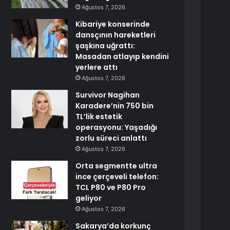
Ağustos 7, 2026
Kibariye konserinde
dansçının hareketleri
şaşkına uğrattı:
Masadan atlayıp kendini
yerlere attı
Ağustos 7, 2026
Survivor Nagihan
Karadere’nin 750 bin
TL’lik estetik
operasyonu: Yaşadığı
zorlu süreci anlattı
Ağustos 7, 2026
Orta segmentte ultra
ince çerçeveli telefon:
TCL P80 ve P80 Pro
geliyor
Ağustos 7, 2026
Sakarya’da korkunç