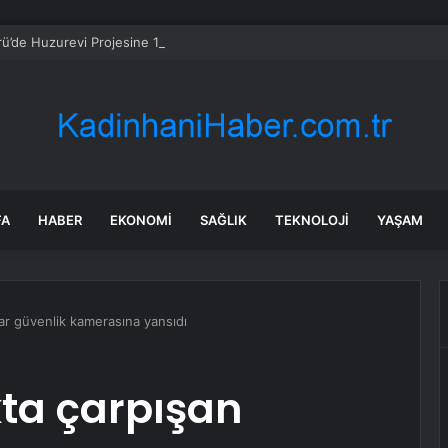
rü’de Huzurevi Projesine 192 Milyon TL Destek
FA
HABER
EKONOMI
SAĞLIK
TEKNOLOJI
YAŞAM
lar güvenlik kamerasına yansıdı
kta çarpışan