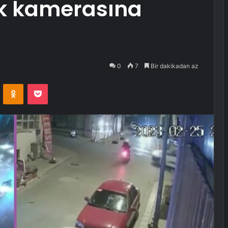
ik kamerasına
0
7
Bir dakikadan az
VKontakte
Odnoklassniki
Pocket