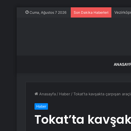
Vezirköp
Cuma, Ağustos 7 2026
Son Dakika Haberleri
ANASAY
Anasayfa
/
Haber
/
Tokat’ta kavşakta çarpışan araç
Haber
Tokat’ta kavşa