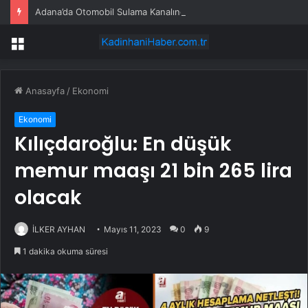
Adana’da Otomobil Sulama Kanalında Asılı Kaldı
Menü
Anasayfa
/
Ekonomi
Ekonomi
Kılıçdaroğlu: En düşük
memur maaşı 21 bin 265 lira
olacak
İLKER AYHAN
Mayıs 11, 2023
0
9
1 dakika okuma süresi