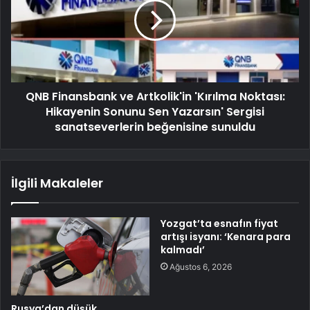
QNB Finansbank ve Artkolik'in 'Kırılma Noktası:
Hikayenin Sonunu Sen Yazarsın' Sergisi
sanatseverlerin beğenisine sunuldu
İlgili Makaleler
Yozgat’ta esnafın fiyat
artışı isyanı: ‘Kenara para
kalmadı’
Ağustos 6, 2026
Rusya’dan düşük