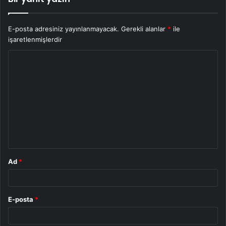
E-posta adresiniz yayınlanmayacak.
Gerekli alanlar
*
ile
işaretlenmişlerdir
Y
o
r
u
m
*
Ad
*
E-posta
*