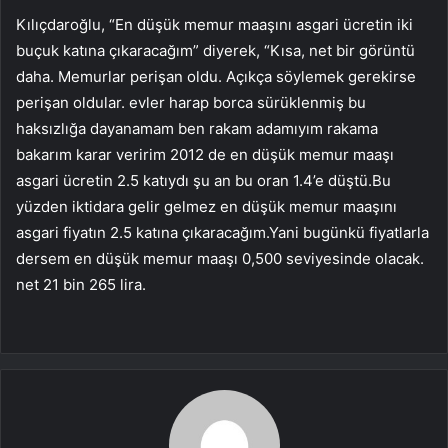
Kılıçdaroğlu, “En düşük memur maaşını asgari ücretin iki
buçuk katına çıkaracağım” diyerek, “Kısa, net bir görüntü
daha. Memurlar perişan oldu. Açıkça söylemek gerekirse
perişan oldular. evler harap borca ​​sürüklenmiş bu
haksızlığa dayanamam ben rakam adamıyım rakama
bakarım karar veririm 2012 de en düşük memur maaşı
asgari ücretin 2.5 katıydı şu an bu oran 1.4’e düştü.Bu
yüzden iktidara gelir gelmez en düşük memur maaşını
asgari fiyatın 2.5 katına çıkaracağım.Yani bugünkü fiyatlarla
dersem en düşük memur maaşı 0,500 seviyesinde olacak.
net 21 bin 265 lira.