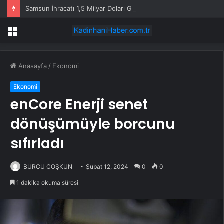
Samsun İhracatı 1,5 Milyar Doları Geçti
Menü
Anasayfa
/
Ekonomi
Ekonomi
enCore Enerji senet
dönüşümüyle borcunu
sıfırladı
BURCU COŞKUN
Şubat 12, 2024
0
0
1 dakika okuma süresi