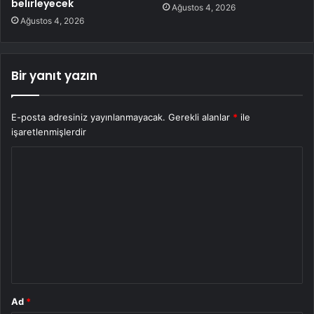
belirleyecek
Ağustos 4, 2026
Ağustos 4, 2026
Bir yanıt yazın
E-posta adresiniz yayınlanmayacak.
Gerekli alanlar
*
ile
işaretlenmişlerdir
Y
o
r
u
m
*
Ad
*