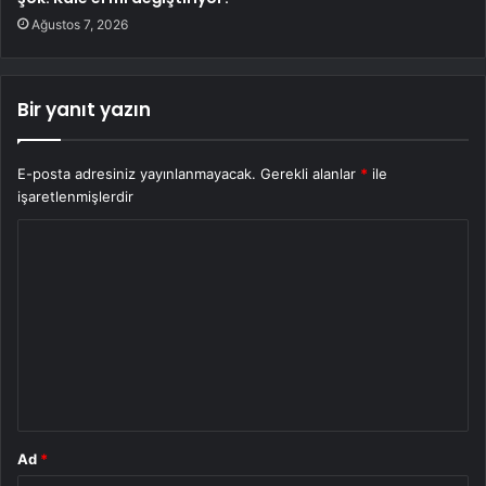
Ağustos 7, 2026
Bir yanıt yazın
E-posta adresiniz yayınlanmayacak.
Gerekli alanlar
*
ile
işaretlenmişlerdir
Y
o
r
u
m
*
Ad
*