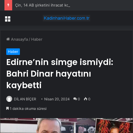
Çin, 14 AB şirketini ihracat kontrol listesine ekledi
Menü
Anasayfa
/
Haber
Haber
Edirne’nin simge ismiydi:
Bahri Dinar hayatını
kaybetti
DİLAN BİÇER
Nisan 20, 2024
0
0
1 dakika okuma süresi