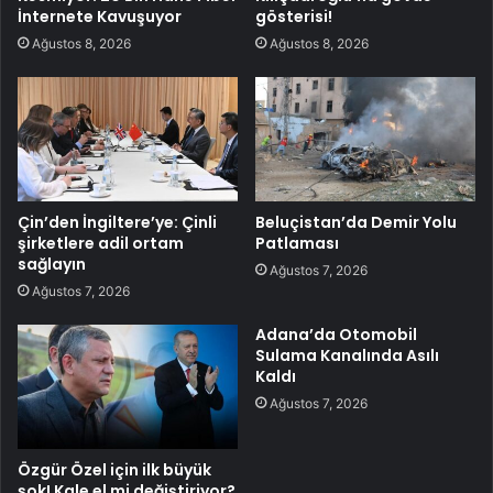
İnternete Kavuşuyor
gösterisi!
Ağustos 8, 2026
Ağustos 8, 2026
Çin’den İngiltere’ye: Çinli
Beluçistan’da Demir Yolu
şirketlere adil ortam
Patlaması
sağlayın
Ağustos 7, 2026
Ağustos 7, 2026
Adana’da Otomobil
Sulama Kanalında Asılı
Kaldı
Ağustos 7, 2026
Özgür Özel için ilk büyük
şok! Kale el mi değiştiriyor?