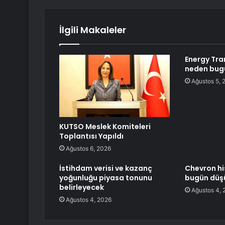
İlgili Makaleler
Energy Tran
neden bugü
Ağustos 5, 
KUTSO Meslek Komiteleri
Toplantısı Yapıldı
Ağustos 6, 2026
İstihdam verisi ve kazanç
Chevron hi
yoğunluğu piyasa tonunu
bugün düş
belirleyecek
Ağustos 4, 
Ağustos 4, 2026