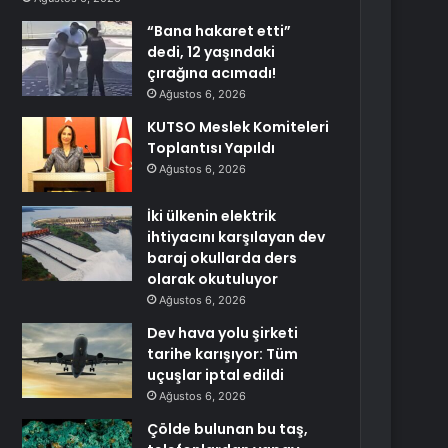
“Bana hakaret etti”
dedi, 12 yaşındaki
çırağına acımadı!
Ağustos 6, 2026
KUTSO Meslek Komiteleri
Toplantısı Yapıldı
Ağustos 6, 2026
İki ülkenin elektrik
ihtiyacını karşılayan dev
baraj okullarda ders
olarak okutuluyor
Ağustos 6, 2026
Dev hava yolu şirketi
tarihe karışıyor: Tüm
uçuşlar iptal edildi
Ağustos 6, 2026
Çölde bulunan bu taş,