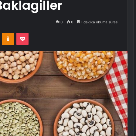
aklagiller
0
0
1 dakika okuma süresi
VKontakte
Odnoklassniki
Pocket