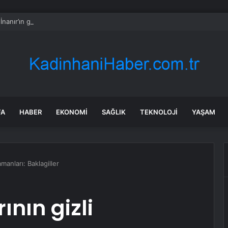
İnanır’ın gizemli mirası: İki ayrı vasiyet hazırlamış
FA
HABER
EKONOMI
SAĞLIK
TEKNOLOJI
YAŞAM
manları: Baklagiller
nın gizli