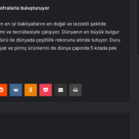
sofralarla buluşturuyor
en iyi bakliyatlarını en doğal ve lezzetli şekilde
imi ve tecrübesiyle çalışıyor. Dünyanın en büyük bulgur
türü ile dünyada çeşitlilik rekorunu elinde tutuyor. Duru
iyat ve pirinç ürünlerini de dünya çapında 5 kıtada pek
erest
Reddit
VKontakte
Odnoklassniki
Pocket
E-Posta ile paylaş
Yazdır