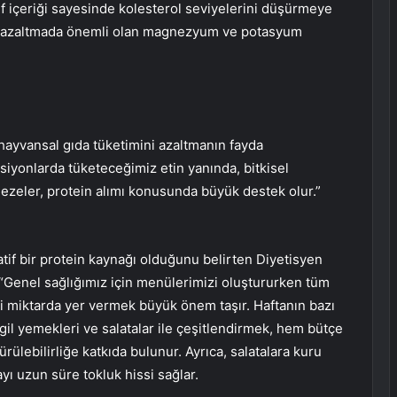
lif içeriği sayesinde kolesterol seviyelerini düşürmeye
skini azaltmada önemli olan magnezyum ve potasyum
n hayvansal gıda tüketimini azaltmanın fayda
siyonlarda tüketeceğimiz etin yanında, bitkisel
mezeler, protein alımı konusunda büyük destek olur.”
atif bir protein kaynağı olduğunu belirten Diyetisyen
“Genel sağlığımız için menülerimizi oluştururken tüm
li miktarda yer vermek büyük önem taşır. Haftanın bazı
gil yemekleri ve salatalar ile çeşitlendirmek, hem bütçe
lebilirliğe katkıda bulunur. Ayrıca, salatalara kuru
ayı uzun süre tokluk hissi sağlar.