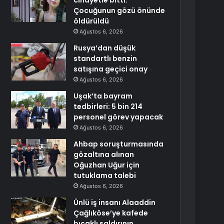
cinayetle bitti:
Çocuğunun gözü önünde
öldürüldü
Ağustos 6, 2026
Rusya’dan düşük
standartlı benzin
satışına geçici onay
Ağustos 6, 2026
Uşak’ta bayram
tedbirleri: 5 bin 214
personel görev yapacak
Ağustos 6, 2026
Ahbap soruşturmasında
gözaltına alınan
Oğuzhan Uğur için
tutuklama talebi
Ağustos 6, 2026
Ünlü iş insanı Alaaddin
Çağlıköse’ye kafede
bıçaklı saldırının