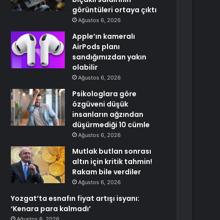
görüntüleri ortaya çıktı
Ağustos 6, 2026
Apple’ın kameralı
AirPods planı
sandığımızdan yakın
olabilir
Ağustos 6, 2026
Psikologlara göre
özgüveni düşük
insanların ağzından
düşürmediği 10 cümle
Ağustos 6, 2026
Mutlak butlan sonrası
altın için kritik tahmin!
Rakam bile verdiler
Ağustos 6, 2026
Yozgat’ta esnafın fiyat artışı isyanı:
‘Kenara para kalmadı’
Ağustos 6, 2026