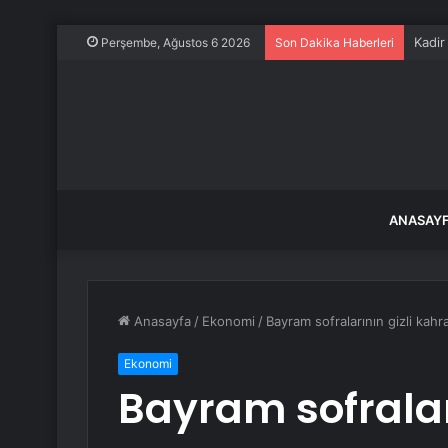
Kadir 
Perşembe, Ağustos 6 2026
Son Dakika Haberleri
ANASAY
Anasayfa
/
Ekonomi
/
Bayram sofralarının gizli kahra
Ekonomi
Bayram sofraları