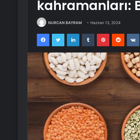
kahramanları: B
NURCAN BAYRAM
Haziran 13, 2024
Facebook
Twitter
LinkedIn
Tumblr
Pinterest
Reddit