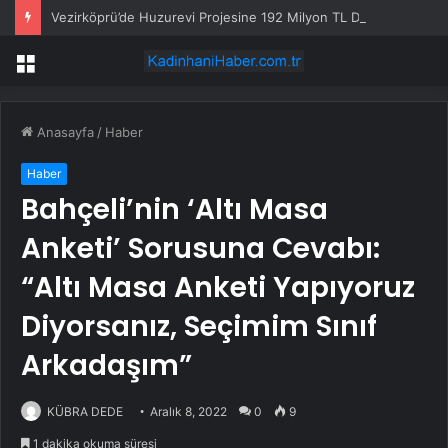
Vezirköprü’de Huzurevi Projesine 192 Milyon TL Destek
Menü
Anasayfa
/
Haber
Haber
Bahçeli’nin ‘Altı Masa
Anketi’ Sorusuna Cevabı:
“Altı Masa Anketi Yapıyoruz
Diyorsanız, Seçimim Sınıf
Arkadaşım”
KÜBRA DEDE
Aralık 8, 2022
0
9
1 dakika okuma süresi