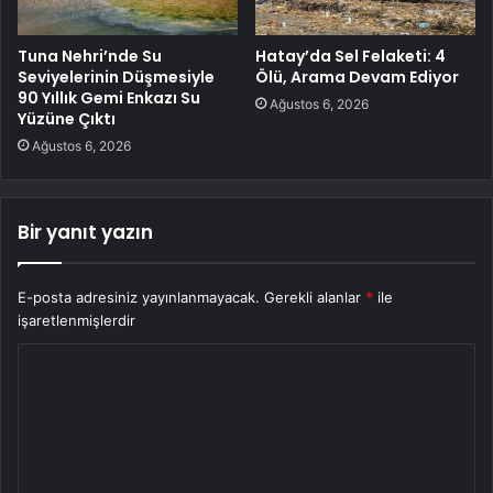
Tuna Nehri’nde Su
Hatay’da Sel Felaketi: 4
Seviyelerinin Düşmesiyle
Ölü, Arama Devam Ediyor
90 Yıllık Gemi Enkazı Su
Ağustos 6, 2026
Yüzüne Çıktı
Ağustos 6, 2026
Bir yanıt yazın
E-posta adresiniz yayınlanmayacak.
Gerekli alanlar
*
ile
işaretlenmişlerdir
Y
o
r
u
m