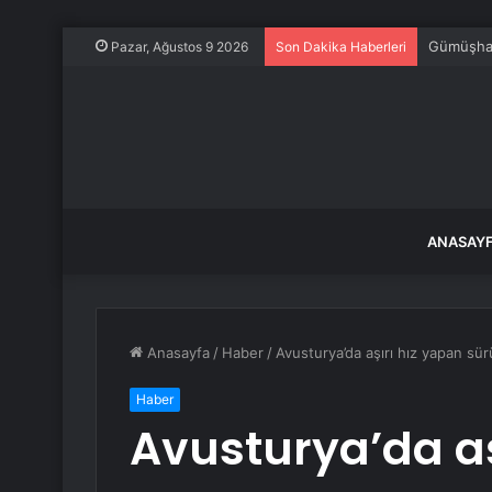
Gümüşhane
Pazar, Ağustos 9 2026
Son Dakika Haberleri
ANASAY
Anasayfa
/
Haber
/
Avusturya’da aşırı hız yapan sür
Haber
Avusturya’da aş