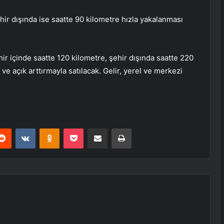
hir dışında ise saatte 90 kilometre hızla yakalanması
hir içinde saatte 120 kilometre, şehir dışında saatte 220
ve açık arttırmayla satılacak. Gelir, yerel ve merkezi
erest
Reddit
VKontakte
Odnoklassniki
Pocket
E-Posta ile paylaş
Yazdır