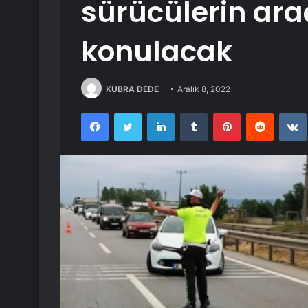
sürücülerin ara
konulacak
KÜBRA DEDE
Aralık 8, 2022
Facebook
Twitter
LinkedIn
Tumblr
Pinterest
Reddit