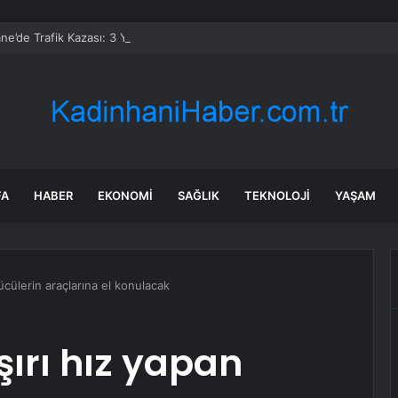
’de Trafik Kazası: 3 Yaralı
FA
HABER
EKONOMI
SAĞLIK
TEKNOLOJI
YAŞAM
ücülerin araçlarına el konulacak
ırı hız yapan