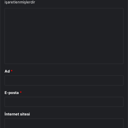
işaretlenmişlerdir
Y
o
r
u
m
*
Ad
*
E-posta
*
İnternet sitesi