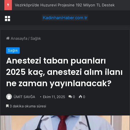
Vezirköprü’de Huzurevi Projesine 192 Milyon TL Destek
Menü
Anasayfa
/
Sağlık
Sağlık
Anestezi taban puanları
2025 kaç, anestezi alım ilanı
ne zaman yayınlanacak?
ÜMİT SAVĞA
Ekim 11, 2025
0
0
3 dakika okuma süresi