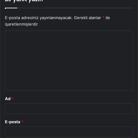
E-posta adresiniz yayınlanmayacak.
Gerekli alanlar
*
ile
işaretlenmişlerdir
Y
o
r
u
m
*
Ad
*
E-posta
*