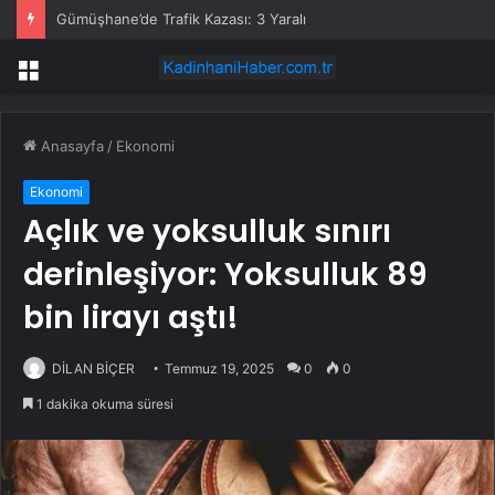
Gümüşhane’de Trafik Kazası: 3 Yaralı
Menü
Anasayfa
/
Ekonomi
Ekonomi
Açlık ve yoksulluk sınırı
derinleşiyor: Yoksulluk 89
bin lirayı aştı!
DİLAN BİÇER
Temmuz 19, 2025
0
0
1 dakika okuma süresi