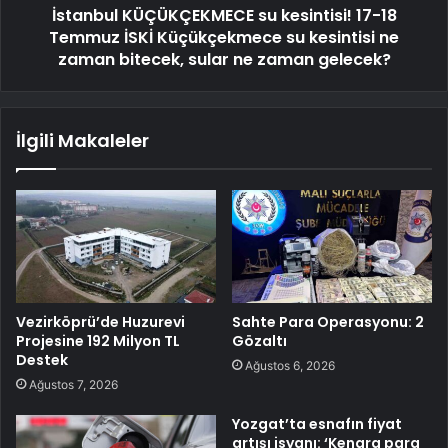
İstanbul KÜÇÜKÇEKMECE su kesintisi! 17-18
Temmuz İSKİ Küçükçekmece su kesintisi ne
zaman bitecek, sular ne zaman gelecek?
İlgili Makaleler
Vezirköprü’de Huzurevi
Sahte Para Operasyonu: 2
Projesine 192 Milyon TL
Gözaltı
Destek
Ağustos 6, 2026
Ağustos 7, 2026
Yozgat’ta esnafın fiyat
artışı isyanı: ‘Kenara para