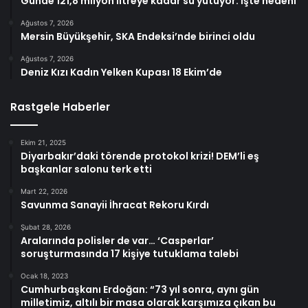
Günde 121,8 milyon litreye kadar su yutuyor: İşte nedeni
Ağustos 7, 2026
Mersin Büyükşehir, SKA Endeksi’nde birinci oldu
Ağustos 7, 2026
Deniz Kızı Kadın Yelken Kupası 18 Ekim’de
Rastgele Haberler
Ekim 21, 2025
Diyarbakır’daki törende protokol krizi! DEM’li eş
başkanlar salonu terk etti
Mart 22, 2026
Savunma Sanayii İhracat Rekoru Kırdı
Şubat 28, 2026
Aralarında polisler de var… ‘Casperlar’
soruşturmasında 17 kişiye tutuklama talebi
Ocak 18, 2023
Cumhurbaşkanı Erdoğan: “73 yıl sonra, aynı gün
milletimiz, altılı bir masa olarak karşımıza çıkan bu