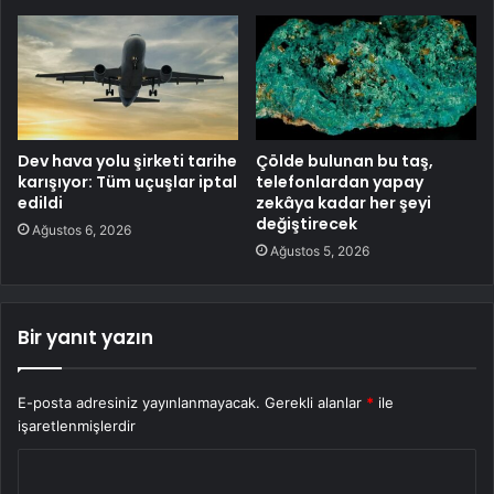
Dev hava yolu şirketi tarihe
Çölde bulunan bu taş,
karışıyor: Tüm uçuşlar iptal
telefonlardan yapay
edildi
zekâya kadar her şeyi
değiştirecek
Ağustos 6, 2026
Ağustos 5, 2026
Bir yanıt yazın
E-posta adresiniz yayınlanmayacak.
Gerekli alanlar
*
ile
işaretlenmişlerdir
Y