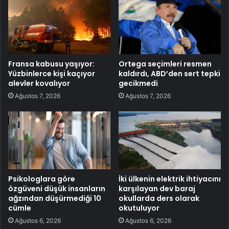
Fransa kabusu yaşıyor:
Ortega seçimleri resmen
Yüzbinlerce kişi kaçıyor
kaldırdı, ABD’den sert tepki
alevler kovalıyor
gecikmedi
Ağustos 7, 2026
Ağustos 7, 2026
Psikologlara göre
İki ülkenin elektrik ihtiyacını
özgüveni düşük insanların
karşılayan dev baraj
ağzından düşürmediği 10
okullarda ders olarak
cümle
okutuluyor
Ağustos 6, 2026
Ağustos 6, 2026