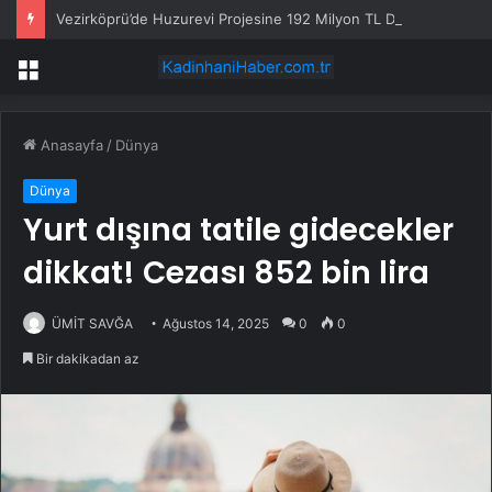
Vezirköprü’de Huzurevi Projesine 192 Milyon TL Destek
Menü
Anasayfa
/
Dünya
Dünya
Yurt dışına tatile gidecekler
dikkat! Cezası 852 bin lira
ÜMİT SAVĞA
Ağustos 14, 2025
0
0
Bir dakikadan az