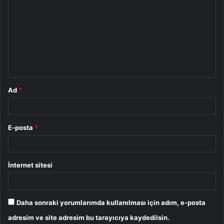
o
r
u
m
*
Ad
*
E-posta
*
İnternet sitesi
Daha sonraki yorumlarımda kullanılması için adım, e-posta
adresim ve site adresim bu tarayıcıya kaydedilsin.