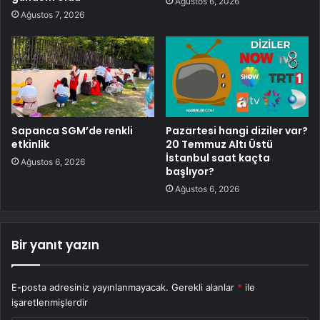
Ağustos 6, 2026
Ağustos 7, 2026
Sapanca SGM’de renkli
Pazartesi hangi diziler var?
etkinlik
20 Temmuz Altı Üstü
İstanbul saat kaçta
Ağustos 6, 2026
başlıyor?
Ağustos 6, 2026
Bir yanıt yazın
E-posta adresiniz yayınlanmayacak.
Gerekli alanlar
*
ile
işaretlenmişlerdir