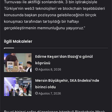
Turnuvası ile aktifliği sonlandırdık. 3 bin iştirakçisiyle
Türkiye’nin web3 teknolojileri ve blockchain teşebbüsleri
konusunda başkan pozisyona gelebileceğinin birçok
konuşmacı tarafından tartışıldığı bir haftayı
gerçekleştirmenin memnunluğunu yaşıyoruz.”
İlgili Makaleler
Edirne Keşan’dan Elazığ’a gönül
köprüsü
Ağustos 8, 2026
Mersin Büyükşehir, SKA Endeksi’nde
birinci oldu
Ağustos 7, 2026
Bu yıl birinci sefer düzenlenen Istanbull Blockchain Week,