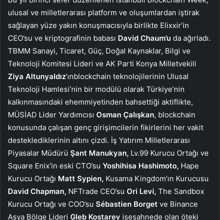
ulusal ve milletlerarası platform ve oluşumlardan iştirak
sağlayan yüze yakın konuşmacısıyla birlikte Elixxir’in
CEO’su ve kriptografinin babası
David Chaum’u
da ağırladı.
TBMM Sanayi, Ticaret, Güç, Doğal Kaynaklar, Bilgi ve
Teknoloji Komitesi Lideri ve AK Parti Konya Milletvekili
Ziya Altunyaldız
’ınblockchain teknolojilerinin Ulusal
Teknoloji Hamlesi’nin bir modülü olarak Türkiye’nin
kalkınmasındaki ehemmiyetinden bahsettiği aktiflikte,
MÜSİAD Lider Yardımcısı
Osman Çalışkan
, blockchain
konusunda çalışan genç girişimcilerin fikirlerini her vakit
desteklediklerinin altını çizdi. İş Yatırım Milletlerarası
Piyasalar Müdürü
Şant Manukyan,
Lv.99 Kurucu Ortağı ve
Square Enix’in eski CTO’su
Yoshihisa Hashimoto,
Hape
Kurucu Ortağı
Matt Sypien,
Kusama Kingdom’ın Kurucusu
David Chapman,
NFTrade CEO’su
Ori Levi,
The Sandbox
Kurucu Ortağı ve COO’su
Sébastien Borget
ve Binance
Asya Bölge Lideri
Gleb Kostarev
isesahnede olan öteki