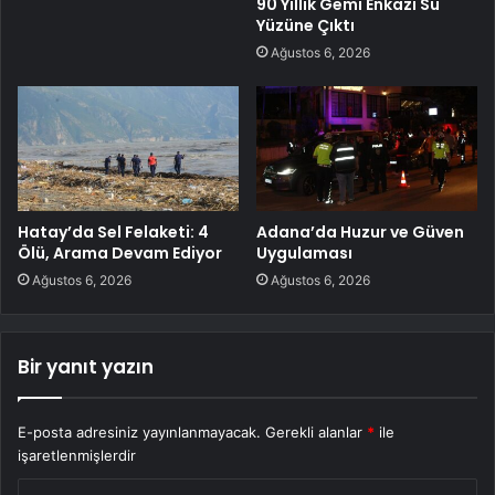
90 Yıllık Gemi Enkazı Su
Yüzüne Çıktı
Ağustos 6, 2026
Hatay’da Sel Felaketi: 4
Adana’da Huzur ve Güven
Ölü, Arama Devam Ediyor
Uygulaması
Ağustos 6, 2026
Ağustos 6, 2026
Bir yanıt yazın
E-posta adresiniz yayınlanmayacak.
Gerekli alanlar
*
ile
işaretlenmişlerdir
Y