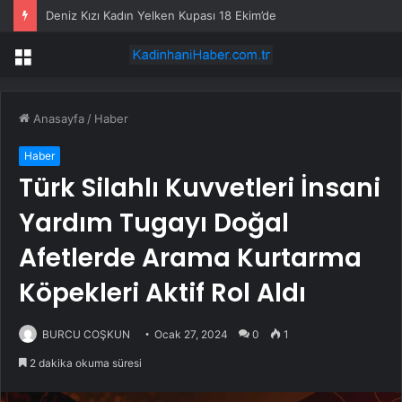
Deniz Kızı Kadın Yelken Kupası 18 Ekim’de
Menü
Anasayfa
/
Haber
Haber
Türk Silahlı Kuvvetleri İnsani
Yardım Tugayı Doğal
Afetlerde Arama Kurtarma
Köpekleri Aktif Rol Aldı
BURCU COŞKUN
Ocak 27, 2024
0
1
2 dakika okuma süresi