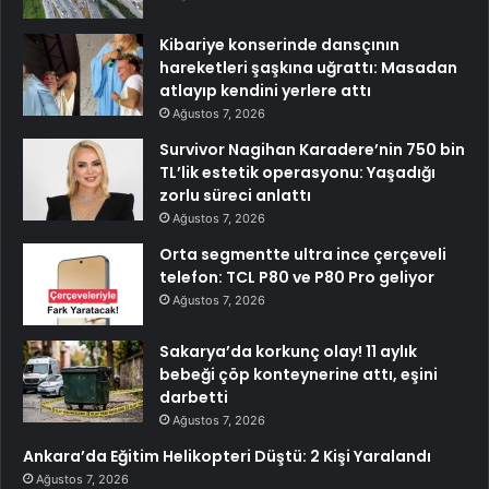
Kibariye konserinde dansçının
hareketleri şaşkına uğrattı: Masadan
atlayıp kendini yerlere attı
Ağustos 7, 2026
Survivor Nagihan Karadere’nin 750 bin
TL’lik estetik operasyonu: Yaşadığı
zorlu süreci anlattı
Ağustos 7, 2026
Orta segmentte ultra ince çerçeveli
telefon: TCL P80 ve P80 Pro geliyor
Ağustos 7, 2026
Sakarya’da korkunç olay! 11 aylık
bebeği çöp konteynerine attı, eşini
darbetti
Ağustos 7, 2026
Ankara’da Eğitim Helikopteri Düştü: 2 Kişi Yaralandı
Ağustos 7, 2026