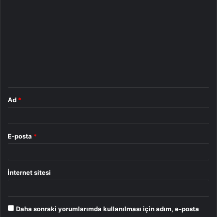
o
r
u
m
*
Ad
*
E-posta
*
İnternet sitesi
Daha sonraki yorumlarımda kullanılması için adım, e-posta