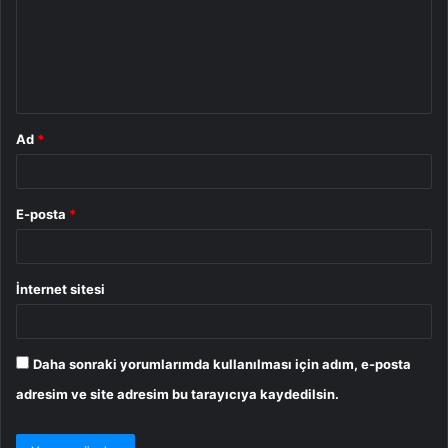
u
m
*
Ad
*
E-posta
*
İnternet sitesi
Daha sonraki yorumlarımda kullanılması için adım, e-posta
adresim ve site adresim bu tarayıcıya kaydedilsin.