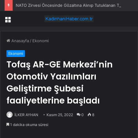
NATO Zirvesi Öncesinde Gözaltına Alınıp Tutuklanan Tema Vakfı Gönüllülerinden 10 Kişi Hakkında Tahliye Kararı
Menü
Anasayfa
/
Ekonomi
Ekonomi
Tofaş AR-GE Merkezi’nin
Otomotiv Yazılımları
Geliştirme Şubesi
faaliyetlerine başladı
İLKER AYHAN
Kasım 25, 2022
0
8
1 dakika okuma süresi