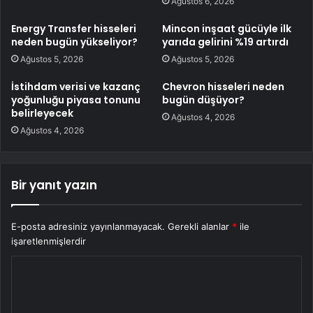
Ağustos 6, 2026
Energy Transfer hisseleri
Mincon inşaat gücüyle ilk
neden bugün yükseliyor?
yarıda gelirini %19 artırdı
Ağustos 5, 2026
Ağustos 5, 2026
İstihdam verisi ve kazanç
Chevron hisseleri neden
yoğunluğu piyasa tonunu
bugün düşüyor?
belirleyecek
Ağustos 4, 2026
Ağustos 4, 2026
Bir yanıt yazın
E-posta adresiniz yayınlanmayacak.
Gerekli alanlar
*
ile
işaretlenmişlerdir
Y
o
r