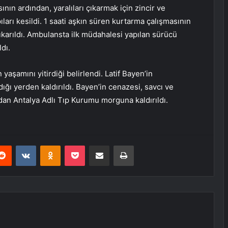
ının ardından, yaralıları çıkarmak için zincir ve
ları kesildi. 1 saati aşkın süren kurtarma çalışmasının
karıldı. Ambulansta ilk müdahalesi yapılan sürücü
dı.
yaşamını yitirdiği belirlendi. Latif Bayen’in
dığı yerden kaldırıldı. Bayen’in cenazesi, savcı ve
dan Antalya Adlı Tıp Kurumu morguna kaldırıldı.
erest
Reddit
VKontakte
Odnoklassniki
Pocket
E-Posta ile paylaş
Yazdır