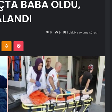
TA BABA ÖLDÜ,
ALANDI
0
9
1 dakika okuma süresi
VKontakte
Odnoklassniki
Pocket