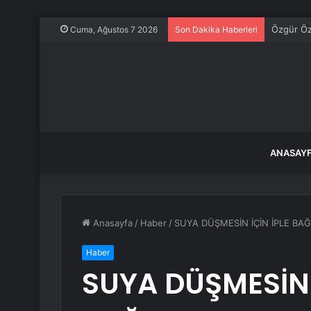
Özgür Öze
Cuma, Ağustos 7 2026
Son Dakika Haberleri
ANASAY
Anasayfa
/
Haber
/
SUYA DÜŞMESİN İÇİN İPLE B
Haber
SUYA DÜŞMESİN 