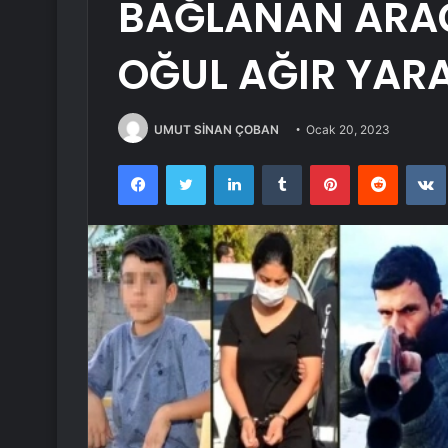
BAĞLANAN ARAÇ
OĞUL AĞIR YAR
UMUT SİNAN ÇOBAN
Ocak 20, 2023
Facebook
Twitter
LinkedIn
Tumblr
Pinterest
Reddit