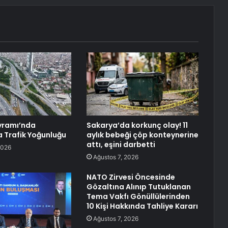
yramı’nda
Sakarya’da korkunç olay! 11
a Trafik Yoğunluğu
aylık bebeği çöp konteynerine
attı, eşini darbetti
2026
Ağustos 7, 2026
NATO Zirvesi Öncesinde
Gözaltına Alınıp Tutuklanan
Tema Vakfı Gönüllülerinden
10 Kişi Hakkında Tahliye Kararı
Ağustos 7, 2026