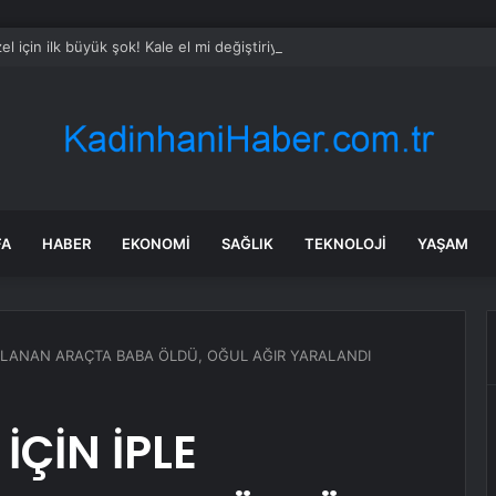
l için ilk büyük şok! Kale el mi değiştiriyor?
FA
HABER
EKONOMI
SAĞLIK
TEKNOLOJI
YAŞAM
AĞLANAN ARAÇTA BABA ÖLDÜ, OĞUL AĞIR YARALANDI
İÇİN İPLE