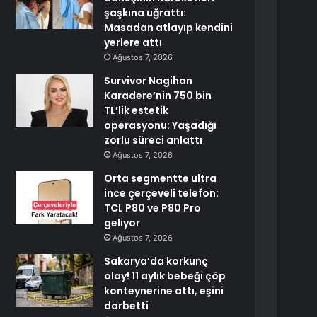
şaşkına uğrattı:
Masadan atlayıp kendini
yerlere attı
Ağustos 7, 2026
Survivor Nagihan
Karadere’nin 750 bin
TL’lik estetik
operasyonu: Yaşadığı
zorlu süreci anlattı
Ağustos 7, 2026
Orta segmentte ultra
ince çerçeveli telefon:
TCL P80 ve P80 Pro
geliyor
Ağustos 7, 2026
Sakarya’da korkunç
olay! 11 aylık bebeği çöp
konteynerine attı, eşini
darbetti