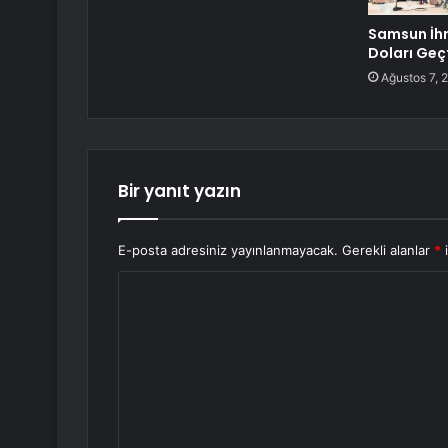
Samsun İhr
Doları Geç
Ağustos 7, 
Bir yanıt yazın
E-posta adresiniz yayınlanmayacak.
Gerekli alanlar
*
i
Y
o
r
u
m
*