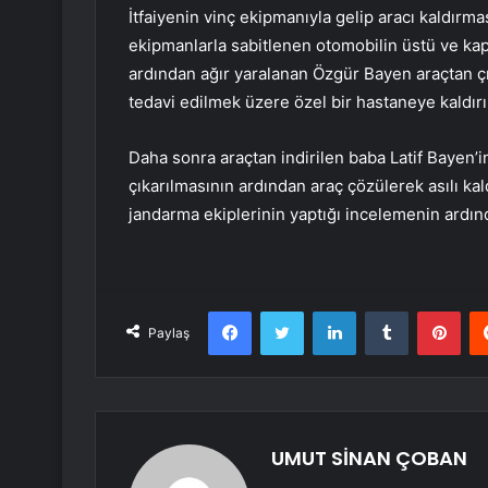
İtfaiyenin vinç ekipmanıyla gelip aracı kaldırmas
ekipmanlarla sabitlenen otomobilin üstü ve kapı
ardından ağır yaralanan Özgür Bayen araçtan çı
tedavi edilmek üzere özel bir hastaneye kaldırıl
Daha sonra araçtan indirilen baba Latif Bayen’in 
çıkarılmasının ardından araç çözülerek asılı kal
jandarma ekiplerinin yaptığı incelemenin ardın
Facebook
Twitter
LinkedIn
Tumblr
Pint
Paylaş
UMUT SİNAN ÇOBAN