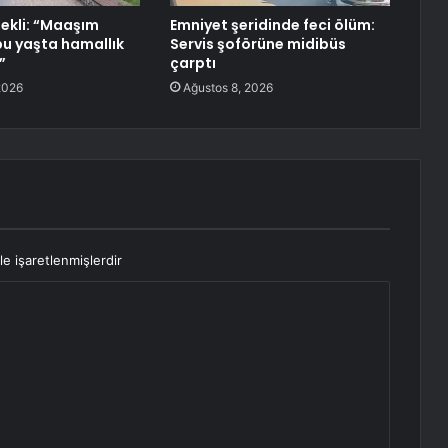
mekli: “Maaşım
Emniyet şeridinde feci ölüm:
bu yaşta hamallık
Servis şoförüne midibüs
”
çarptı
2026
Ağustos 8, 2026
le işaretlenmişlerdir