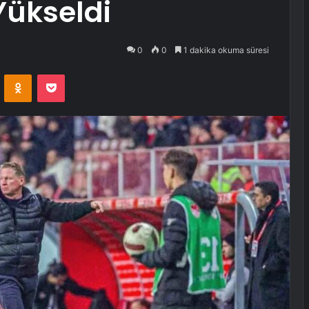
Yükseldi
0
0
1 dakika okuma süresi
VKontakte
Odnoklassniki
Pocket