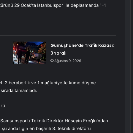
stürünü 29 Ocak’ta İstanbulspor ile deplasmanda 1-1
Gümüşhane’de Trafik Kazası:
3 Yaralı
Ağustos 9, 2026
et, 2 beraberlik ve 1 mağlubiyetle küme düşme
 sırada tamamladı.
örü
an Samsunspor’u Teknik Direktör Hüseyin Eroğlu’ndan
u anda ligin en başarılı 3. teknik direktörü