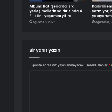
Albüm: Batı Şeria’da İsrailli
Kadirlili e
yerleşimcilerin saldırısında 4
yetmiyor, 
Filistinli yaşamını yitirdi
yapıyorum
Ağustos 8, 2026
Ağustos 8, 
Bir yanıt yazın
E-posta adresiniz yayınlanmayacak.
Gerekli alanlar
*
i
Y
o
r
u
m
*