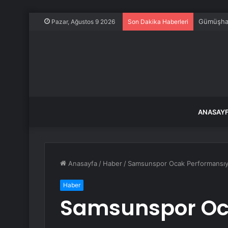
Gümüşhane
Pazar, Ağustos 9 2026
Son Dakika Haberleri
ANASAY
Anasayfa
/
Haber
/
Samsunspor Ocak Performansıyl
Haber
Samsunspor Oc