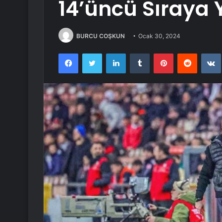
14’üncü Sıraya 
BURCU COŞKUN
Ocak 30, 2024
Facebook
Twitter
LinkedIn
Tumblr
Pinterest
Reddit