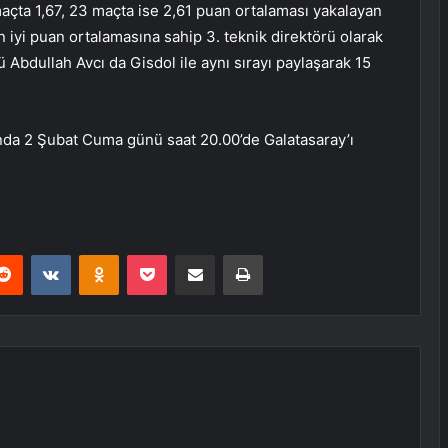
açta 1,67, 23 maçta ise 2,61 puan ortalaması yakalayan
n iyi puan ortalamasına sahip 3. teknik direktörü olarak
 Abdullah Avcı da Gisdol ile aynı sırayı paylaşarak 15
nda 2 Şubat Cuma günü saat 20.00’de Galatasaray’ı
erest
Reddit
VKontakte
Odnoklassniki
Pocket
E-Posta ile paylaş
Yazdır