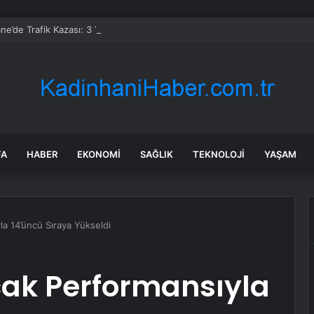
’de Trafik Kazası: 3 Yaralı
FA
HABER
EKONOMI
SAĞLIK
TEKNOLOJI
YAŞAM
a 14’üncü Sıraya Yükseldi
ak Performansıyla