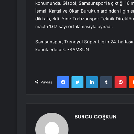
konumunda. Gisdol, Samsunspor’la çıktığı 16 m
İsmail Kartal ve Okan Buruk’un ardından ligin e
dikkat çekti. Yine Trabzonspor Teknik Direktörü
maçta 1.67 sayı ortalamasıyla oynadı.
Samsunspor, Trendyol Süper Lig’in 24. haftası
konuk edecek. -SAMSUN
Facebook
Twitter
LinkedIn
Tumblr
Pint
Paylaş
BURCU COŞKUN