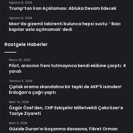
Ağustos 8, 2026
Trump’tan İran Açıklaması: Abluka Devam Edecek
Ağustos 8, 2026
Mısır’da gizemli labirenti bulunca hepsi sustu: ‘ Bazı
kapılar asla açılmamalı’ dedi
Rastgele Haberler
Mayıs 26, 2025
Pilot, aracının freni tutmayınca kendi ekibine çarptı: 4
yaralı
Temmuz 5, 2026
Çıplak arama skandalına bir tepki de AKP’li isimden!
Erdoğan’a çağrı yaptı
Mart 10, 2026
Özgür Özel’den, CHP Eskişehir Milletvekili Çakırözer’e
Taziye Ziyareti
Mart 5, 2026
Güzide Duran’ın boşanma davasına, Fikret Orman