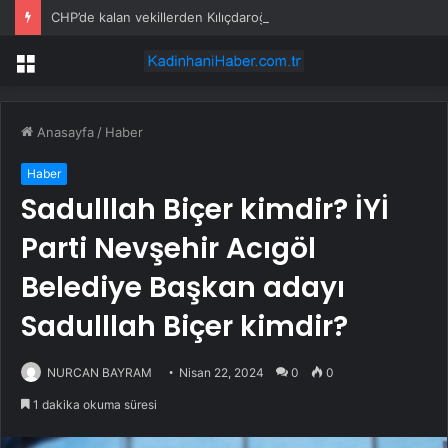
CHP’de kalan vekillerden Kılıçdaroğlu’na gövde gösterisi!
Menü
Anasayfa
/
Haber
Haber
Sadulllah Biçer kimdir? İYİ
Parti Nevşehir Acıgöl
Belediye Başkan adayı
Sadulllah Biçer kimdir?
NURCAN BAYRAM
Nisan 22, 2024
0
0
1 dakika okuma süresi