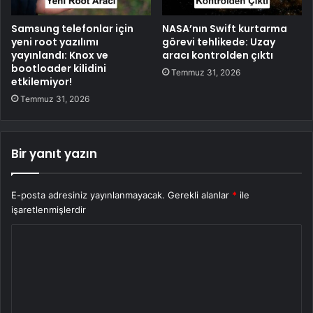
Samsung telefonlar için
NASA’nın Swift kurtarma
yeni root yazılımı
görevi tehlikede: Uzay
yayınlandı: Knox ve
aracı kontrolden çıktı
bootloader kilidini
Temmuz 31, 2026
etkilemiyor!
Temmuz 31, 2026
Bir yanıt yazın
E-posta adresiniz yayınlanmayacak.
Gerekli alanlar
*
ile
işaretlenmişlerdir
Y
o
r
u