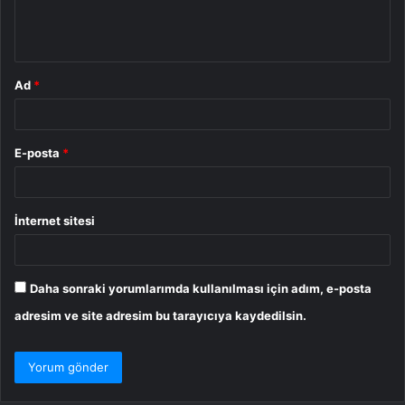
m
*
Ad
*
E-posta
*
İnternet sitesi
Daha sonraki yorumlarımda kullanılması için adım, e-posta
adresim ve site adresim bu tarayıcıya kaydedilsin.