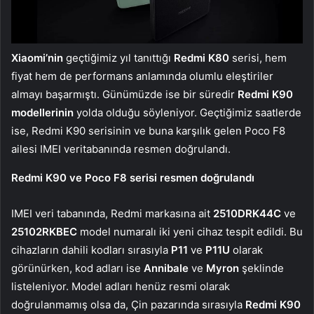
Xiaomi’nin
geçtiğimiz yıl tanıttığı
Redmi K80
serisi, hem
fiyat hem de performans anlamında olumlu eleştiriler
almayı başarmıştı. Günümüzde ise bir süredir
Redmi K90
modellerinin
yolda olduğu söyleniyor. Geçtiğimiz saatlerde
ise, Redmi K90 serisinin ve buna karşılık gelen Poco F8
ailesi IMEI veritabanında resmen doğrulandı.
Redmi K90 ve Poco F8 serisi resmen doğrulandı
IMEI veri tabanında, Redmi markasına ait
2510DRK44C
ve
25102RKBEC
model numaralı iki yeni cihaz tespit edildi. Bu
cihazların dahili kodları sırasıyla
P11
ve
P11U
olarak
görünürken, kod adları ise
Annibale
ve
Myron
şeklinde
listeleniyor. Model adları henüz resmi olarak
doğrulanmamış olsa da, Çin pazarında sırasıyla
Redmi K90