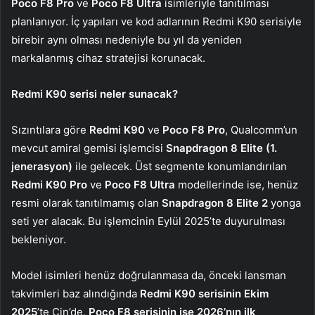
Poco F8 Pro
ve
Poco F8 Ultra
isimleriyle tanıtılması
planlanıyor. İç yapıları ve kod adlarının Redmi K90 serisiyle
birebir aynı olması nedeniyle bu yıl da yeniden
markalanmış cihaz stratejisi korunacak.
Redmi K90 serisi neler sunacak?
Sızıntılara göre
Redmi K90
ve
Poco F8 Pro
, Qualcomm’un
mevcut amiral gemisi işlemcisi
Snapdragon 8 Elite (1.
jenerasyon)
ile gelecek. Üst segmente konumlandırılan
Redmi K90 Pro
ve
Poco F8 Ultra
modellerinde ise, henüz
resmi olarak tanıtılmamış olan
Snapdragon 8 Elite 2
yonga
seti yer alacak. Bu işlemcinin Eylül 2025’te duyurulması
bekleniyor.
Model isimleri henüz doğrulanmasa da, önceki lansman
takvimleri baz alındığında
Redmi K90 serisinin Ekim
2025
’te Çin’de,
Poco F8 serisinin ise 2026’nın ilk