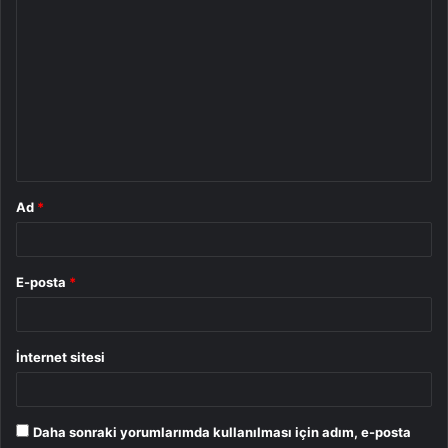
Y
o
r
u
m
*
Ad
*
E-posta
*
İnternet sitesi
Daha sonraki yorumlarımda kullanılması için adım, e-posta