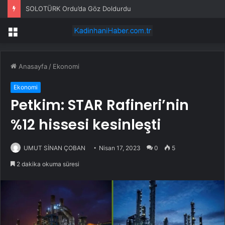
SOLOTÜRK Ordu’da Göz Doldurdu
Menü
Anasayfa
/
Ekonomi
Ekonomi
Petkim: STAR Rafineri’nin
%12 hissesi kesinleşti
UMUT SİNAN ÇOBAN
Nisan 17, 2023
0
5
2 dakika okuma süresi