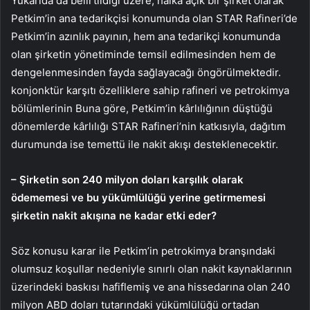
Yukarıda da belirtildiği üzere, halka açık bir şirket olarak
Petkim’in ana tedarikçisi konumunda olan STAR Rafineri’de
Petkim’in azınlık payının, hem ana tedarikçi konumunda
olan şirketin yönetiminde temsil edilmesinden hem de
dengelenmesinden fayda sağlayacağı öngörülmektedir.
konjonktür karşıtı özelliklere sahip rafineri ve petrokimya
bölümlerinin Buna göre, Petkim’in kârlılığının düştüğü
dönemlerde kârlılığı STAR Rafineri’nin katkısıyla, dağıtım
durumunda ise temettü ile nakit akışı desteklenecektir.
– Şirketin son 240 milyon doları karşılık olarak
ödememesi ve bu yükümlülüğü yerine getirmemesi
şirketin nakit akışına ne kadar etki eder?
Söz konusu karar ile Petkim’in petrokimya branşındaki
olumsuz koşullar nedeniyle sınırlı olan nakit kaynaklarının
üzerindeki baskısı hafiflemiş ve ana hissedarına olan 240
milyon ABD doları tutarındaki yükümlülüğü ortadan