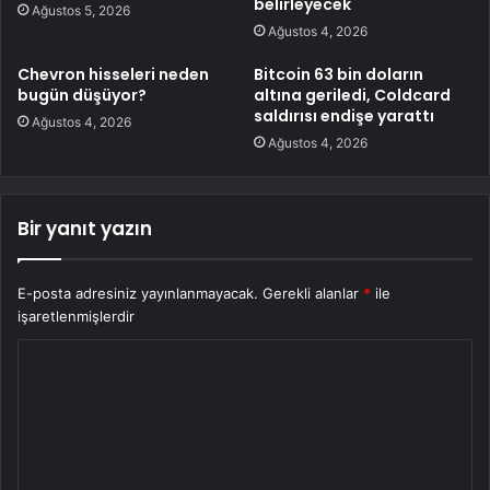
belirleyecek
Ağustos 5, 2026
Ağustos 4, 2026
Chevron hisseleri neden
Bitcoin 63 bin doların
bugün düşüyor?
altına geriledi, Coldcard
saldırısı endişe yarattı
Ağustos 4, 2026
Ağustos 4, 2026
Bir yanıt yazın
E-posta adresiniz yayınlanmayacak.
Gerekli alanlar
*
ile
işaretlenmişlerdir
Y
o
r
u
m