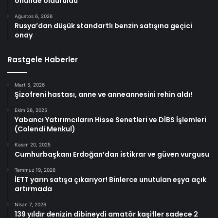
önünde öldürüldü
Ağustos 6, 2026
Rusya’dan düşük standartlı benzin satışına geçici
onay
Rastgele Haberler
Mart 5, 2026
Şizofreni hastası, anne ve anneannesini rehin aldı!
Ekim 26, 2025
Yabancı Yatırımcıların Hisse Senetleri ve DİBS İşlemleri
(Colendi Menkul)
Kasım 20, 2025
Cumhurbaşkanı Erdoğan’dan istikrar ve güven vurgusu
Temmuz 19, 2026
İETT yarın satışa çıkarıyor! Binlerce unutulan eşya açık
artırmada
Nisan 7, 2026
139 yıldır denizin dibineydi amatör kaşifler sadece 2