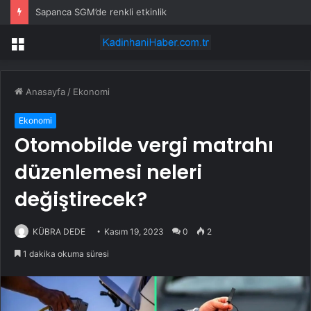
Sapanca SGM’de renkli etkinlik
Menü
Anasayfa
/
Ekonomi
Ekonomi
Otomobilde vergi matrahı
düzenlemesi neleri
değiştirecek?
KÜBRA DEDE
Kasım 19, 2023
0
2
1 dakika okuma süresi