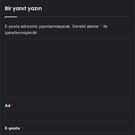
Bir yanıt yazın
E-posta adresiniz yayınlanmayacak.
Gerekli alanlar
*
ile
işaretlenmişlerdir
Y
o
r
u
m
*
Ad
*
E-posta
*