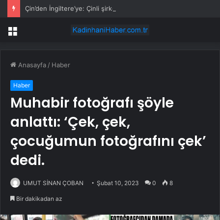
Çin’den İngiltere’ye: Çinli şirketlere adil ortam sağlayın
Menü
Anasayfa
/
Haber
Haber
Muhabir fotoğrafı şöyle
anlattı: ‘Çek, çek,
çocuğumun fotoğrafını çek’
dedi.
UMUT SİNAN ÇOBAN
Şubat 10, 2023
0
8
Bir dakikadan az