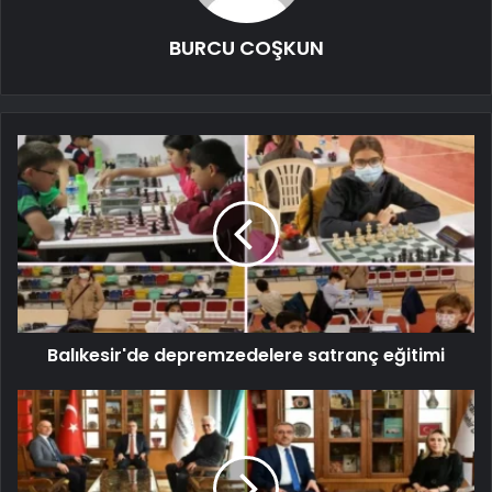
BURCU COŞKUN
Balıkesir'de depremzedelere satranç eğitimi