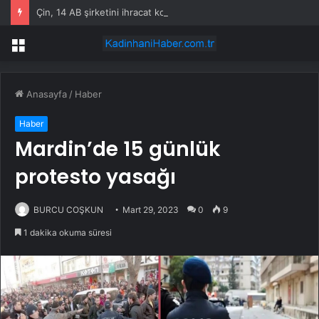
Çin, 14 AB şirketini ihracat kontrol listesine ekledi
Menü
Anasayfa
/
Haber
Haber
Mardin’de 15 günlük
protesto yasağı
BURCU COŞKUN
Mart 29, 2023
0
9
1 dakika okuma süresi