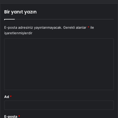
Bir yanıt yazın
E-posta adresiniz yayınlanmayacak.
Gerekli alanlar
*
ile
işaretlenmişlerdir
Y
o
r
u
m
*
Ad
*
E-posta
*