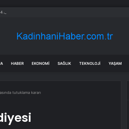
14 AB şirketini ihracat kontrol listesine ekledi
FA
HABER
EKONOMI
SAĞLIK
TEKNOLOJI
YAŞAM
sında tutuklama kararı
iyesi