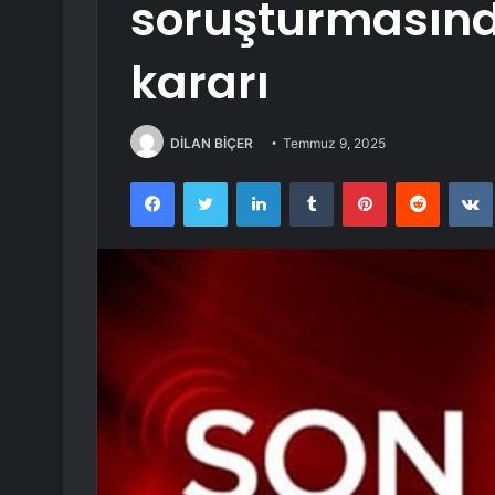
soruşturmasın
kararı
DİLAN BİÇER
Temmuz 9, 2025
Facebook
Twitter
LinkedIn
Tumblr
Pinterest
Reddit