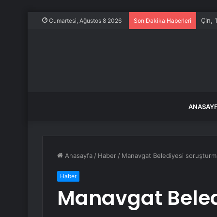
Çin, 
Cumartesi, Ağustos 8 2026
Son Dakika Haberleri
ANASAY
Anasayfa
/
Haber
/
Manavgat Belediyesi soruşturma
Haber
Manavgat Beled