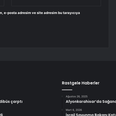
m, e-posta adresim ve site adresim bu tarayıcıya
Rastgele Haberler
Ağustos 26, 2025
dibüs çarptı
Afyonkarahisar’da Sağanak
Mart 6, 2026
di
İsrail Savunma Bakanı Katz: