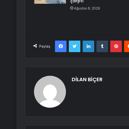
çarptı
Ağustos 8, 2026
Facebook
Twitter
LinkedIn
Tumblr
Pint
Paylaş
DİLAN BİÇER