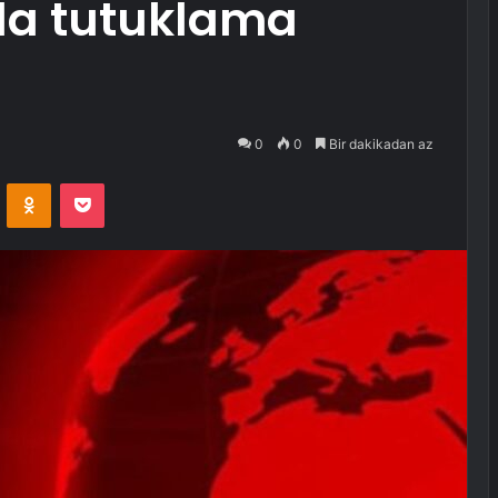
da tutuklama
0
0
Bir dakikadan az
VKontakte
Odnoklassniki
Pocket