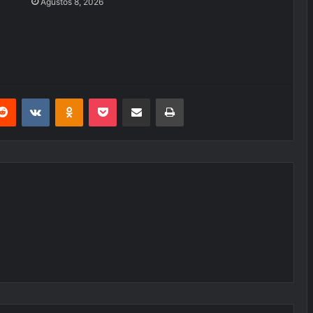
Ağustos 8, 2026
erest
Reddit
VKontakte
Odnoklassniki
Pocket
E-Posta ile paylaş
Yazdır