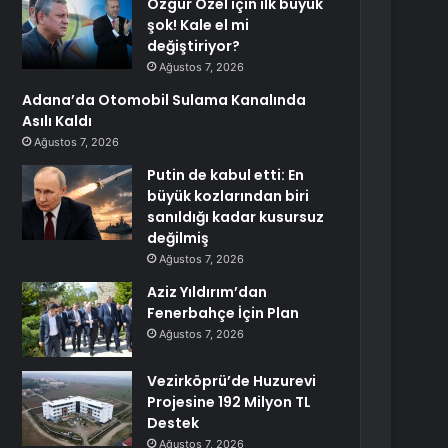
Özgür Özel için ilk büyük
şok! Kale el mi
değiştiriyor?
Ağustos 7, 2026
Adana’da Otomobil Sulama Kanalında
Asılı Kaldı
Ağustos 7, 2026
Putin de kabul etti: En
büyük kozlarından biri
sanıldığı kadar kusursuz
değilmiş
Ağustos 7, 2026
Aziz Yıldırım’dan
Fenerbahçe İçin Plan
Ağustos 7, 2026
Vezirköprü’de Huzurevi
Projesine 192 Milyon TL
Destek
Ağustos 7, 2026