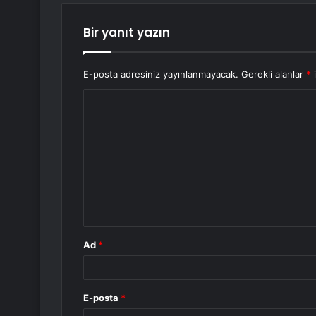
Bir yanıt yazın
E-posta adresiniz yayınlanmayacak.
Gerekli alanlar
*
i
Y
o
r
u
m
*
Ad
*
E-posta
*