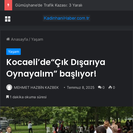
Gümüşhane’de Trafik Kazası: 3 Yaralı
Menü
Anasayfa
/
Yaşam
Yaşam
Kocaeli’de“Çık Dışarıya
Oynayalım” başlıyor!
MEHMET HAZBİN KAZBEK
Temmuz 8, 2025
0
0
1 dakika okuma süresi