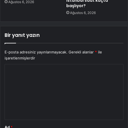
İstanbul saat kaçta
Ağustos 6, 2026
başlıyor?
Ağustos 6, 2026
Bir yanıt yazın
E-posta adresiniz yayınlanmayacak.
Gerekli alanlar
*
ile
işaretlenmişlerdir
Y
o
r
u
m
*
Ad
*