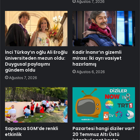
Ağustos 7, 2026
İnci Türkay’ın oğlu Ali Eroğlu
Kadir İnanır’ın gizemli
üniversiteden mezun oldu:
mirası: İki ayrı vasiyet
Duygusal paylaşımı
hazırlamış
gündem oldu
Ağustos 6, 2026
Ağustos 7, 2026
Sapanca SGM’de renkli
Pazartesi hangi diziler var?
etkinlik
20 Temmuz Altı Üstü