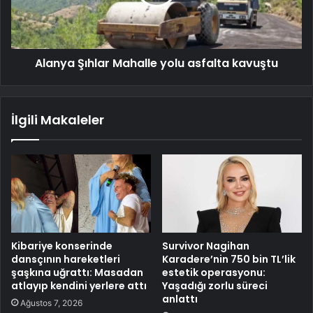
Alanya Şıhlar Mahalle yolu asfalta kavuştu
İlgili Makaleler
Kibariye konserinde
Survivor Nagihan
dansçının hareketleri
Karadere’nin 750 bin TL’lik
şaşkına uğrattı: Masadan
estetik operasyonu:
atlayıp kendini yerlere attı
Yaşadığı zorlu süreci
anlattı
Ağustos 7, 2026