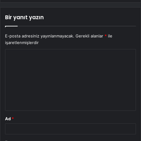
Bir yanıt yazın
E-posta adresiniz yayınlanmayacak.
Gerekli alanlar
*
ile
işaretlenmişlerdir
Y
o
r
u
m
*
Ad
*