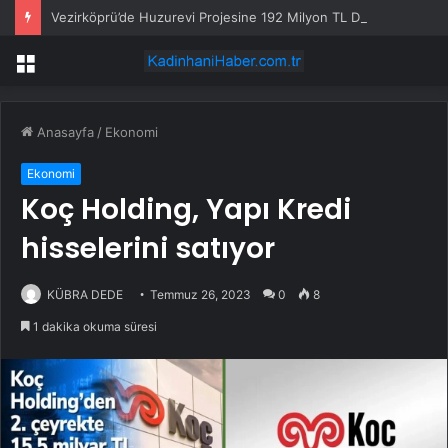
Vezirköprü’de Huzurevi Projesine 192 Milyon TL Destek
Menü
Anasayfa
/
Ekonomi
Ekonomi
Koç Holding, Yapı Kredi
hisselerini satıyor
KÜBRA DEDE
Temmuz 26, 2023
0
8
1 dakika okuma süresi