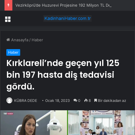
Vezirköprü’de Huzurevi Projesine 192 Milyon TL Destek
Menü
Anasayfa
/
Haber
Haber
Kırklareli’nde geçen yıl 125
bin 197 hasta diş tedavisi
gördü.
KÜBRA DEDE
Ocak 18, 2023
0
8
Bir dakikadan az