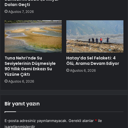
Doları Geçti
Ağustos 7, 2026
Tuna Nehri’nde Su
Hatay’da Sel Felaketi: 4
Seviyelerinin Düşmesiyle
Ölü, Arama Devam Ediyor
90 Yıllık Gemi Enkazı Su
Ağustos 6, 2026
Yüzüne Çıktı
Ağustos 6, 2026
Bir yanıt yazın
E-posta adresiniz yayınlanmayacak.
Gerekli alanlar
*
ile
işaretlenmişlerdir