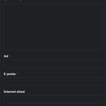
Y
o
r
u
m
*
Ad
*
E-posta
*
İnternet sitesi