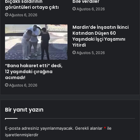
bıçaklı saldırının
bile verdiler
görüntüleri ortaya çıktı
Ağustos 6, 2026
Ağustos 6, 2026
Mardin’de İnşaatın İkinci
Katından Düşen 60
Yaşındaki İşçi Yaşamını
Yitirdi
Ağustos 5, 2026
“Bana hakaret etti” dedi,
12 yaşındaki çırağına
acımadı!
Ağustos 6, 2026
Bir yanıt yazın
E-posta adresiniz yayınlanmayacak.
Gerekli alanlar
*
ile
işaretlenmişlerdir