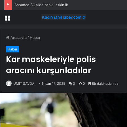
Sapanca SGM’de renkli etkinlik
Menü
Anasayfa
/
Haber
Haber
Kar maskeleriyle polis
aracını kurşunladılar
ÜMİT SAVĞA
Nisan 17, 2025
0
0
Bir dakikadan az