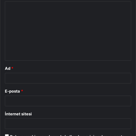
Y
o
r
u
m
*
Ad
*
E-posta
*
İnternet sitesi