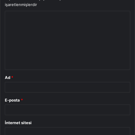
işaretlenmişlerdir
Y
o
r
u
m
*
Ad
*
E-posta
*
İnternet sitesi