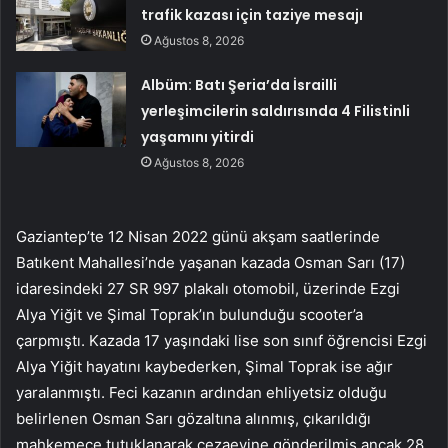
trafik kazası için taziye mesajı
Ağustos 8, 2026
Albüm: Batı Şeria’da İsrailli
yerleşimcilerin saldırısında 4 Filistinli
yaşamını yitirdi
Ağustos 8, 2026
Gaziantep’te 12 Nisan 2022 günü akşam saatlerinde
Batıkent Mahallesi’nde yaşanan kazada Osman Sarı (17)
idaresindeki 27 SR 997 plakalı otomobil, üzerinde Ezgi
Alya Yiğit ve Şimal Toprak’ın bulunduğu scooter’a
çarpmıştı. Kazada 17 yaşındaki lise son sınıf öğrencisi Ezgi
Alya Yiğit hayatını kaybederken, Şimal Toprak ise ağır
yaralanmıştı. Feci kazanın ardından ehliyetsiz olduğu
belirlenen Osman Sarı gözaltına alınmış, çıkarıldığı
mahkemece tutuklanarak cezaevine gönderilmiş ancak 28