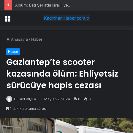
Albüm: Batı Şeria’da İsrailli yerleşimcilerin saldırısında 4 Filistinli yaşamını yitirdi
Menü
Anasayfa
/
Haber
Haber
Gaziantep’te scooter
kazasında ölüm: Ehliyetsiz
sürücüye hapis cezası
DİLAN BİÇER
Mayıs 22, 2024
0
0
1 dakika okuma süresi