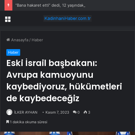
“Bana hakaret etti” dedi, 12 yaşındaki çırağına acımadı!
Menü
Anasayfa
/
Haber
Haber
Eski İsrail başbakanı:
Avrupa kamuoyunu
kaybediyoruz, hükümetleri
de kaybedeceğiz
İLKER AYHAN
Kasım 7, 2023
0
3
1 dakika okuma süresi