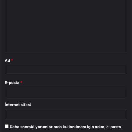
o
r
u
m
*
Ad
*
E-posta
*
İnternet sitesi
Daha sonraki yorumlarımda kullanılması için adım, e-posta