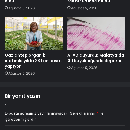
oldu
tek bir üründe buldu
Ağustos 5, 2026
Ağustos 5, 2026
Gaziantep organik
AFAD duyurdu: Malatya’da
üretimle yılda 28 ton hasat
4.1 büyüklüğünde deprem
yapıyor
Ağustos 5, 2026
Ağustos 5, 2026
Bir yanıt yazın
E-posta adresiniz yayınlanmayacak.
Gerekli alanlar
*
ile
işaretlenmişlerdir
Y