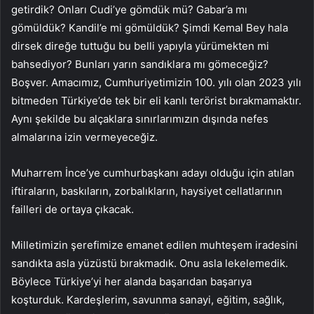
getirdik? Onları Cudi’ye gömdük mü? Gabar’a mı
gömüldük? Kandil’e mi gömüldük? Şimdi Kemal Bey hala
dirsek direğe tuttuğu bu belli yapıyla yürümekten mi
bahsediyor? Bunları yarın sandıklara mı gömeceğiz?
Boşver. Amacımız, Cumhuriyetimizin 100. yılı olan 2023 yılı
bitmeden Türkiye’de tek bir eli kanlı terörist bırakmamaktır.
Aynı şekilde bu alçaklara sınırlarımızın dışında nefes
almalarına izin vermeyeceğiz.
Muharrem İnce’ye cumhurbaşkanı adayı olduğu için atılan
iftiraların, baskıların, zorbalıkların, haysiyet cellatlarının
failleri de ortaya çıkacak.
Milletimizin şerefimize emanet edilen muhteşem iradesini
sandıkta asla yüzüstü bırakmadık. Onu asla lekelemedik.
Böylece Türkiye’yi her alanda başarıdan başarıya
koşturduk. Kardeşlerim, savunma sanayi, eğitim, sağlık,