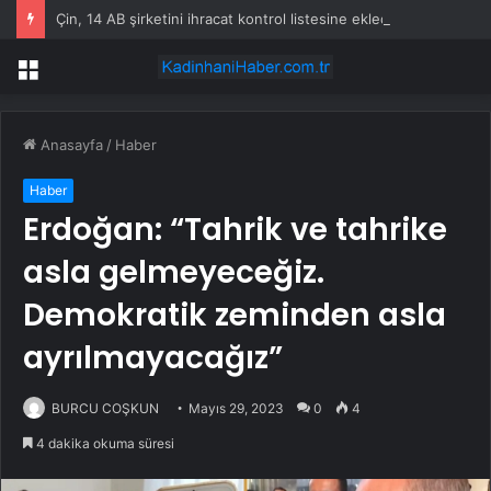
Çin, 14 AB şirketini ihracat kontrol listesine ekledi
Menü
Anasayfa
/
Haber
Haber
Erdoğan: “Tahrik ve tahrike
asla gelmeyeceğiz.
Demokratik zeminden asla
ayrılmayacağız”
BURCU COŞKUN
Mayıs 29, 2023
0
4
4 dakika okuma süresi