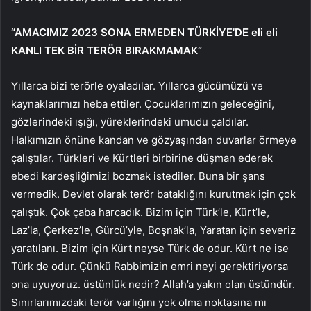
“AMACIMIZ 2023 SONA ERMEDEN TÜRKİYE’DE eli eli
KANLI TEK BİR TERÖR BIRAKMAMAK”
Yıllarca bizi terörle oyaladılar. Yıllarca gücümüzü ve
kaynaklarımızı heba ettiler. Çocuklarımızın geleceğini,
gözlerindeki ışığı, yüreklerindeki umudu çaldılar.
Halkımızın önüne kandan ve gözyaşından duvarlar örmeye
çalıştılar. Türkleri ve Kürtleri birbirine düşman ederek
ebedi kardeşliğimizi bozmak istediler. Buna bir şans
vermedik. Devlet olarak terör bataklığını kurutmak için çok
çalıştık. Çok çaba harcadık. Bizim için Türk’le, Kürt’le,
Laz’la, Çerkez’le, Gürcü’yle, Boşnak’la, Yaratan için severiz
yaratılanı. Bizim için Kürt neyse Türk de odur. Kürt ne ise
Türk de odur. Çünkü Rabbimizin emri neyi gerektiriyorsa
ona uyuyoruz. üstünlük nedir? Allah’a yakın olan üstündür.
Sınırlarımızdaki terör varlığını yok olma noktasına mı