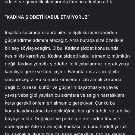
adalet ve güvenlik alanlarında tüm bu adımları attık.
“KADINA ŞİDDETİ KABUL ETMİYORUZ”
İnşallah seçimden sonra aile ile ilgili kurumu yeniden
güçlendirme adımını atacağız. Ama burada size özellikle
bir şey söyleyeceğim. O bu; Kadına şiddet konusunda
kesinlikle kararlıyız. Kadına şiddeti kabul etmemiz mümkün
değil. Kadına yönelik şiddetle ilgili çabalarımızı gerek yargı
kanalıyla gerekse tüm İçişleri Bakanlarımız aracılığıyla
sürdüreceğiz. Bu konuda kimseden izin almak zorunda
değiliz. Küresel kültür ve güçlerin dayatmasıyla yavaş
yavaş veba gibi yayılan bu akımlara ve salgın hastalıklara
karşı gerekli önlemleri almamız gerekiyor. Çünkü bu
konuda adım atmakta geciktiğimiz her gün tehdit ve tehlike
büyüyecektir. Doğalgaz ve petrol gelirlerinden finanse
edeceğimiz Aile ve Gençlik Bankası ile bunu hedefliyoruz.
Bu kaynakla ülkemizde çalışana, emekliye, kadına, gence,