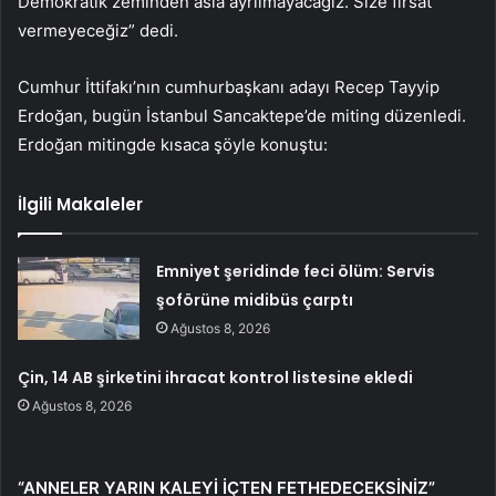
Demokratik zeminden asla ayrılmayacağız. Size fırsat
vermeyeceğiz” dedi.
Cumhur İttifakı’nın cumhurbaşkanı adayı Recep Tayyip
Erdoğan, bugün İstanbul Sancaktepe’de miting düzenledi.
Erdoğan mitingde kısaca şöyle konuştu:
İlgili Makaleler
Emniyet şeridinde feci ölüm: Servis
şoförüne midibüs çarptı
Ağustos 8, 2026
Çin, 14 AB şirketini ihracat kontrol listesine ekledi
Ağustos 8, 2026
“ANNELER YARIN KALEYİ İÇTEN FETHEDECEKSİNİZ”