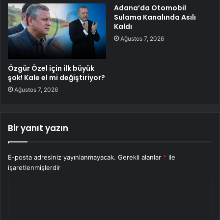
Adana’da Otomobil
Sulama Kanalında Asılı
Kaldı
Ağustos 7, 2026
Özgür Özel için ilk büyük
şok! Kale el mi değiştiriyor?
Ağustos 7, 2026
Bir yanıt yazın
E-posta adresiniz yayınlanmayacak.
Gerekli alanlar
*
ile
işaretlenmişlerdir
Y
o
r