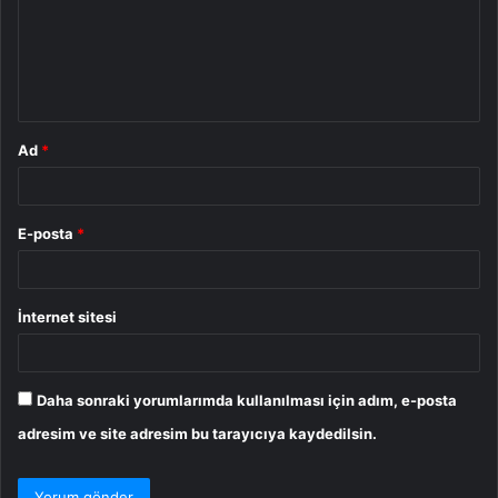
u
m
*
Ad
*
E-posta
*
İnternet sitesi
Daha sonraki yorumlarımda kullanılması için adım, e-posta
adresim ve site adresim bu tarayıcıya kaydedilsin.