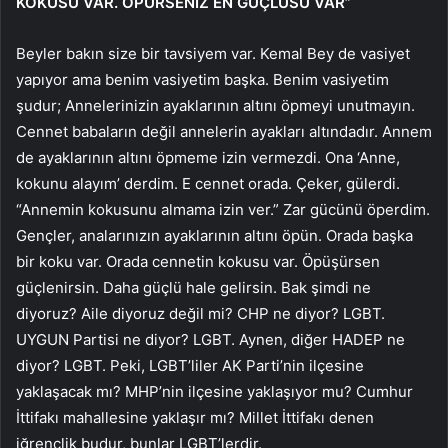
KOKUSU VAR. ÖPÜRSENİZ EN GÜÇLÜSÜ VAR”
Beyler bakın size bir tavsiyem var. Kemal Bey de vasiyet
yapıyor ama benim vasiyetim başka. Benim vasiyetim
şudur; Annelerinizin ayaklarının altını öpmeyi unutmayın.
Cennet babaların değil annelerin ayakları altındadır. Annem
de ayaklarının altını öpmeme izin vermezdi. Ona ‘Anne,
kokunu alayım’ derdim. E cennet orada. Çeker, gülerdi.
“Annemin kokusunu almama izin ver.” Zar gücünü öperdim.
Gençler, analarınızın ayaklarının altını öpün. Orada başka
bir koku var. Orada cennetin kokusu var. Öpüşürsen
güçlenirsin. Daha güçlü hale gelirsin. Bak şimdi ne
diyoruz? Aile diyoruz değil mi? CHP ne diyor? LGBT.
UYGUN Partisi ne diyor? LGBT. Aynen, diğer HADEP ne
diyor? LGBT. Peki, LGBT’liler AK Parti’nin ilçesine
yaklaşacak mı? MHP’nin ilçesine yaklaşıyor mu? Cumhur
İttifakı mahallesine yaklaşır mı? Millet İttifakı denen
iğrençlik budur, bunlar LGBT’lerdir.