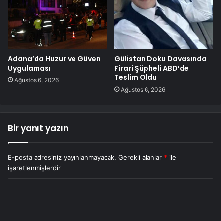
Adana’da Huzur ve Güven
Gülistan Doku Davasında
Uygulaması
Firari Şüpheli ABD’de
Teslim Oldu
Ağustos 6, 2026
Ağustos 6, 2026
Bir yanıt yazın
E-posta adresiniz yayınlanmayacak.
Gerekli alanlar
*
ile
işaretlenmişlerdir
Y
o
r