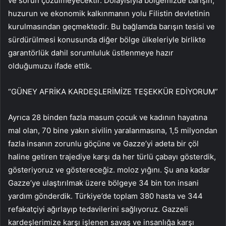
ve sorun çözülmeyecektir. Dolayısıyla bölgemizde barışın,
huzurun ve ekonomik kalkınmanın yolu Filistin devletinin
kurulmasından geçmektedir. Bu bağlamda barışın tesisi ve
sürdürülmesi konusunda diğer bölge ülkeleriyle birlikte
garantörlük dahil sorumluluk üstlenmeye hazır
olduğumuzu ifade ettik.
“GÜNEY AFRİKA KARDEŞLERİMİZE TEŞEKKÜR EDİYORUM”
Ayrıca 28 binden fazla masum çocuk ve kadının hayatına
mal olan, 70 bine yakın sivilin yaralanmasına, 1,5 milyondan
fazla insanın zorunlu göçüne ve Gazze’yi adeta bir çöl
haline getiren trajediye karşı da her türlü çabayı gösterdik,
gösteriyoruz ve göstereceğiz. moloz yığını. Şu ana kadar
Gazze’ye ulaştırılmak üzere bölgeye 34 bin ton insani
yardım gönderdik. Türkiye’de toplam 380 hasta ve 344
refakatçiyi ağırlayıp tedavilerini sağlıyoruz. Gazzeli
kardeşlerimize karşı işlenen savaş ve insanlığa karşı