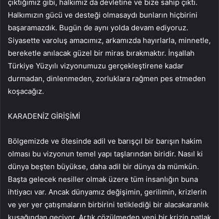
çıktığımız gibi, halkımız da devletine ve bize sahip çıktı.
Halkımızın gücü ve desteği olmasaydı bunların hiçbirini
başaramazdık. Bugün de aynı yolda devam ediyoruz.
Siyasette varoluş amacımız, arkamızda hayırlarla, minnetle,
bereketle anılacak güzel bir miras bırakmaktır. İnşallah
Türkiye Yüzyılı vizyonumuzu gerçekleştirene kadar
durmadan, dinlenmeden, zorluklara rağmen pes etmeden
koşacağız.
KARADENİZ GİRİŞİMİ
Bölgemizde ve ötesinde adil ve barışçıl bir barışın hakim
olması bu vizyonun temel yapı taşlarından biridir. Nasıl ki
dünya beşten büyükse, daha adil bir dünya da mümkün.
Başta gelecek nesiller olmak üzere tüm insanlığın buna
ihtiyacı var. Ancak dünyamız değişimin, gerilimin, krizlerin
ve yer yer çatışmaların birbirini tetiklediği bir alacakaranlık
kuşağından geçiyor. Artık çözülmeden yeni bir krizin patlak