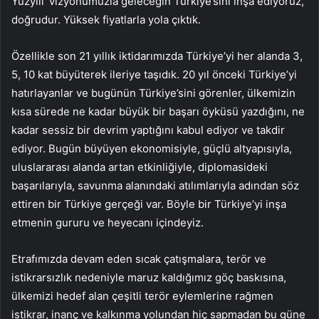
Yüzyılı’ vizyonumuzla geleceğin Türkiye’sini inşa ediyoruz,
doğrudur. Yüksek fiyatlarla yola çıktık.
Özellikle son 21 yıllık iktidarımızda Türkiye’yi her alanda 3,
5, 10 kat büyüterek ileriye taşıdık. 20 yıl önceki Türkiye’yi
hatırlayanlar ve bugünün Türkiye’sini görenler, ülkemizin
kısa sürede ne kadar büyük bir başarı öyküsü yazdığını, ne
kadar sessiz bir devrim yaptığını kabul ediyor ve takdir
ediyor. Bugün büyüyen ekonomisiyle, güçlü altyapısıyla,
uluslararası alanda artan etkinliğiyle, diplomasideki
başarılarıyla, savunma alanındaki atılımlarıyla adından söz
ettiren bir Türkiye gerçeği var. Böyle bir Türkiye’yi inşa
etmenin gururu ve heyecanı içindeyiz.
Etrafımızda devam eden sıcak çatışmalara, terör ve
istikrarsızlık nedeniyle maruz kaldığımız göç baskısına,
ülkemizi hedef alan çeşitli terör eylemlerine rağmen
istikrar, inanç ve kalkınma yolundan hiç sapmadan bu güne