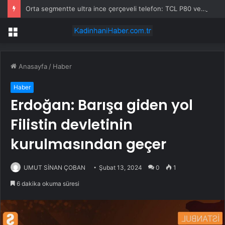
Orta segmentte ultra ince çerçeveli telefon: TCL P80 ve P80 Pro geliyor
Menü
Anasayfa
/
Haber
Haber
Erdoğan: Barışa giden yol
Filistin devletinin
kurulmasından geçer
UMUT SİNAN ÇOBAN
Şubat 13, 2024
0
1
6 dakika okuma süresi