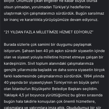
biliyor. Önümüze çıkan engeller ne kadar büyük olursa
olsun yılmadan, yorulmadan Türkiye’yi hedeflerine
ulaştırmak için çalışmalarımızı sürdürdük. Bugün sarsılmaz
bir inanç ve kararlılıkla yürüyüşümüze devam ediyoruz.
“21 YILDAN FAZLA MİLLETİMİZE HİZMET EDİYORUZ”
Burada sizlerle çok samimi bir duygumu paylaşmak
istiyorum. Şahsen ben 40 yılı aşkın süredir siyasetin içinde
olan ve siyaset yoluyla milletine hizmet etmeye çalışan bir
kardeşinizim. Sivil toplum alanındaki çalışmalarımıza
gençlik yıllarımızda başladık ve daha sonra siyasetin birçok
farklı kademesinde çalışmalarımızı sürdürdük. 1994 yılında
40 yaşında bir siyasetçiyken Türkiye’nin en büyük şehri
olan İstanbul’un Büyükşehir Belediye Başkanı seçildim.
Yaklaşık 4,5 yıl boyunca yürüttüğümüz bu görev sırasında
bugün hala takdirle konuşulan çok önemli hizmetlere,
çalışmalara ve yatırımlara imza attık. Okuduğumuz bir şiir