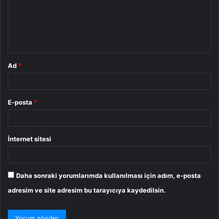
u
m
*
Ad
*
E-posta
*
İnternet sitesi
Daha sonraki yorumlarımda kullanılması için adım, e-posta
adresim ve site adresim bu tarayıcıya kaydedilsin.