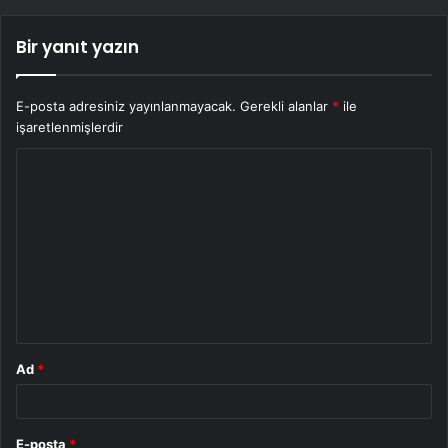
Bir yanıt yazın
E-posta adresiniz yayınlanmayacak.
Gerekli alanlar
*
ile
işaretlenmişlerdir
Y
o
r
u
m
*
Ad
*
E-posta
*