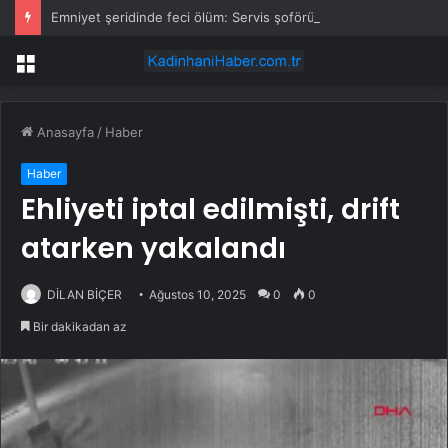
Emniyet şeridinde feci ölüm: Servis şoförüne midibüs çarptı
Menü
Anasayfa
/
Haber
Haber
Ehliyeti iptal edilmişti, drift
atarken yakalandı
DİLAN BİÇER
Ağustos 10, 2025
0
0
Bir dakikadan az