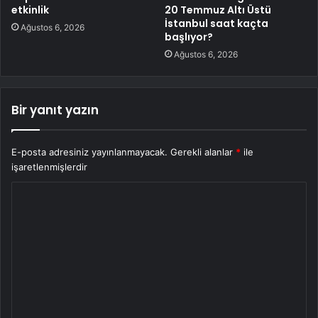
etkinlik
20 Temmuz Altı Üstü
İstanbul saat kaçta
Ağustos 6, 2026
başlıyor?
Ağustos 6, 2026
Bir yanıt yazın
E-posta adresiniz yayınlanmayacak.
Gerekli alanlar
*
ile
işaretlenmişlerdir
Y
o
r
u
m
*