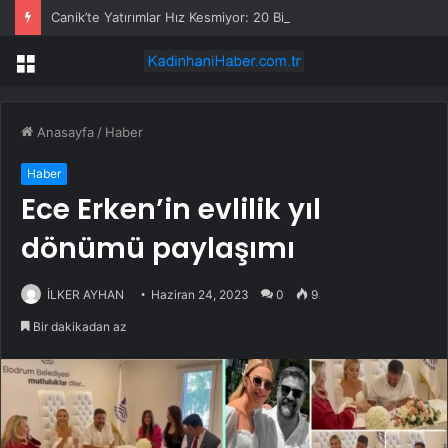
Canik’te Yatırımlar Hız Kesmiyor: 20 Bin Hane Fiber İnternete Kavuşuyor
Menü
Anasayfa
/
Haber
Haber
Ece Erken’in evlilik yıl
dönümü paylaşımı
İLKER AYHAN
Haziran 24, 2023
0
9
Bir dakikadan az