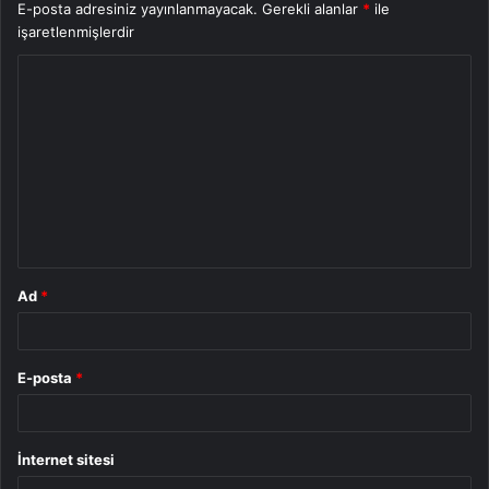
E-posta adresiniz yayınlanmayacak.
Gerekli alanlar
*
ile
işaretlenmişlerdir
Y
o
r
u
m
*
Ad
*
E-posta
*
İnternet sitesi