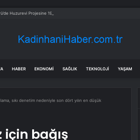
rü’de Huzurevi Projesine 192 Milyon TL Destek
FA
HABER
EKONOMI
SAĞLIK
TEKNOLOJI
YAŞAM
oplama, sıkı denetim nedeniyle son dört yılın en düşük
 için bağış