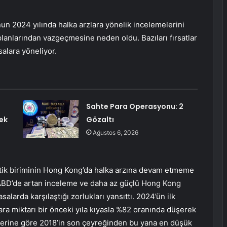
 2024 yılında halka arzlara yönelik incelemelerini
 planlarından vazgeçmesine neden oldu. Bazıları fırsatlar
alara yöneliyor.
Sahte Para Operasyonu: 2
ek
Gözaltı
Ağustos 6, 2026
stik biriminin Hong Kong’da halka arzına devam etmeme
le ABD’de artan inceleme ve daha az güçlü Hong Kong
salarda karşılaştığı zorlukları yansıttı. 2024’ün ilk
ara miktarı bir önceki yıla kıyasla %82 oranında düşerek
ilerine göre 2018’in son çeyreğinden bu yana en düşük