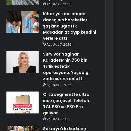
Ağustos 7, 2026
Kibariye konserinde
dansçının hareketleri
şaşkına uğrattı:
Masadan atlayıp kendini
yerlere attı
Ağustos 7, 2026
Survivor Nagihan
Karadere’nin 750 bin
TL’lik estetik
operasyonu: Yaşadığı
zorlu süreci anlattı
Ağustos 7, 2026
Orta segmentte ultra
ince çerçeveli telefon:
TCL P80 ve P80 Pro
geliyor
Ağustos 7, 2026
Sakarya’da korkunç