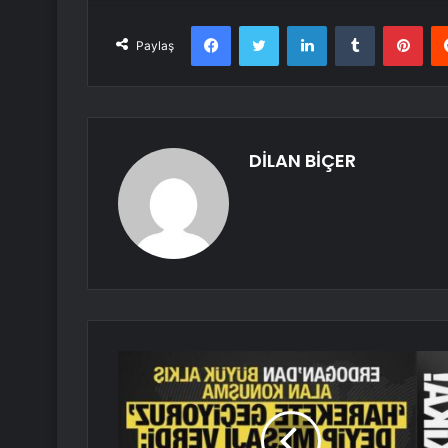
Facebook
Twitter
LinkedIn
Tumblr
Pint
Paylaş
DİLAN BİÇER