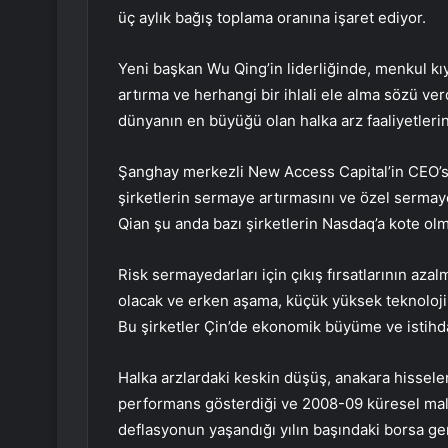
üç aylık bağış toplama oranına işaret ediyor.
Yeni başkan Wu Qing’in liderliğinde, menkul kı
artırma ve herhangi bir ihlali ele alma sözü v
dünyanın en büyüğü olan halka arz faaliyetlerin
Şanghay merkezli New Access Capital’in CEO’su 
şirketlerin sermaye artırmasını ve özel sermaye y
Qian şu anda bazı şirketlerin Nasdaq’a kote olm
Risk sermayedarları için çıkış fırsatlarının a
olacak ve erken aşama, küçük yüksek teknoloji 
Bu şirketler Çin’de ekonomik büyüme ve istihda
Halka arzlardaki keskin düşüş, anakara hisseleri
performans gösterdiği ve 2008-09 küresel mal
deflasyonun yaşandığı yılın başındaki borsa ge