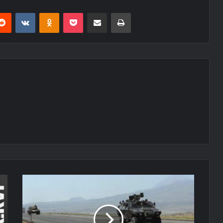
erest
Reddit
VKontakte
Odnoklassniki
Pocket
E-Posta ile paylaş
Yazdır