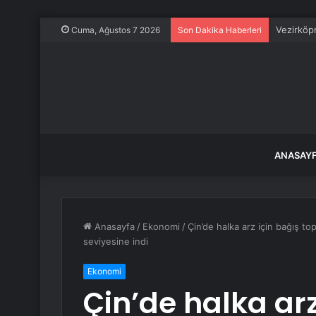
Vezirköp
Cuma, Ağustos 7 2026
Son Dakika Haberleri
ANASAY
Anasayfa
/
Ekonomi
/
Çin’de halka arz için bağış t
seviyesine indi
Ekonomi
Çin’de halka arz