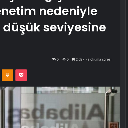
enetim nedeniyle
n düşük seviyesine
0
0
2 dakika okuma süresi
VKontakte
Odnoklassniki
Pocket