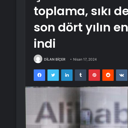
toplama, sıkı d
son dört yılın e
indi
DİLAN BİÇER
Nisan 17, 2024
Facebook
Twitter
LinkedIn
Tumblr
Pinterest
Reddit