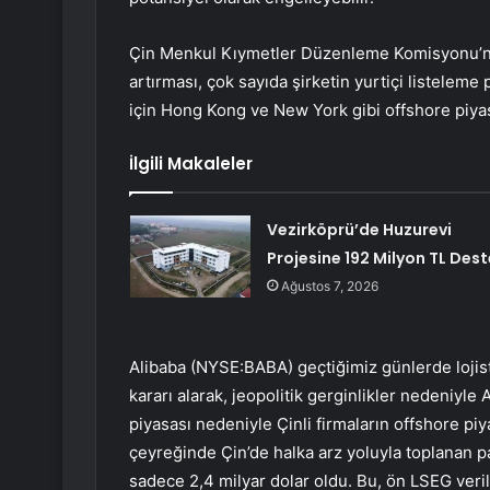
Çin Menkul Kıymetler Düzenleme Komisyonu’nun
artırması, çok sayıda şirketin yurtiçi listeleme
için Hong Kong ve New York gibi offshore piyas
İlgili Makaleler
Vezirköprü’de Huzurevi
Projesine 192 Milyon TL Dest
Ağustos 7, 2026
Alibaba (NYSE:BABA) geçtiğimiz günlerde loji
kararı alarak, jeopolitik gerginlikler nedeniy
piyasası nedeniyle Çinli firmaların offshore piya
çeyreğinde Çin’de halka arz yoluyla toplanan p
sadece 2,4 milyar dolar oldu. Bu, ön LSEG ver