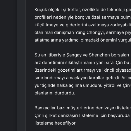
Küçük ölçekli şirketler, özellikle de teknoloji g
profilleri nedeniyle borç ve özel sermaye bulm
küçültmeye ve giderlerini azaltmaya zorlayabilir
olan mali danışman Yang Chongyi, sermaye piya
atlatmalarına yardımcı olmadaki önemini vurgul
Şu an itibariyle Şangay ve Shenzhen borsaları 
arz denetimini sıkılaştırmanın yanı sıra, Çin bu a
üzerindeki gözetimi artırmayı ve ikincil piyasada
sınırlandırmayı amaçlayan kurallar getirdi. Arta
yurtiçinde halka açılma umudunu yitirdi ve Çin’
planlarını durdurdu.
Bankacılar bazı müşterilerine denizaşırı listel
Çinli şirket denizaşırı listeleme için başvurud
listeleme hedefliyor.