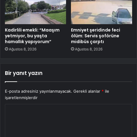
Kadirlili emekli: “Maaşım
Emniyet şeridinde feci
yetmiyor, bu yaşta
ölüm: Servis şoförüne
hamallık yapıyorum”
midibüs çarptı
Ağustos 8, 2026
Ağustos 8, 2026
Bir yanıt yazın
E-posta adresiniz yayınlanmayacak.
Gerekli alanlar
*
ile
işaretlenmişlerdir
Y
o
r
u