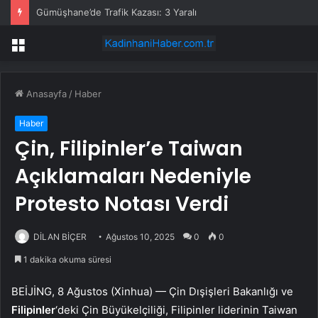
Gümüşhane’de Trafik Kazası: 3 Yaralı
Menü
Anasayfa
/
Haber
Haber
Çin, Filipinler’e Taiwan
Açıklamaları Nedeniyle
Protesto Notası Verdi
DİLAN BİÇER
Ağustos 10, 2025
0
0
1 dakika okuma süresi
BEİJİNG, 8 Ağustos (Xinhua) — Çin Dışişleri Bakanlığı ve
Filipinler
‘deki Çin Büyükelçiliği, Filipinler liderinin Taiwan