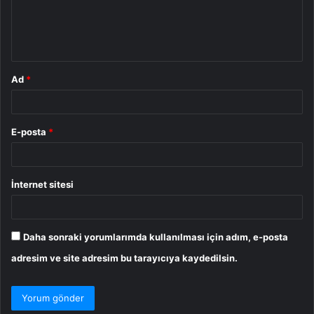
m
*
Ad
*
E-posta
*
İnternet sitesi
Daha sonraki yorumlarımda kullanılması için adım, e-posta
adresim ve site adresim bu tarayıcıya kaydedilsin.