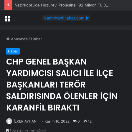
Vezirköprü’de Huzurevi Projesine 192 Milyon TL Destek
Menü
Anasayfa
/
Haber
Haber
CHP GENEL BAŞKAN
YARDIMCISI SALICI İLE İLÇE
BAŞKANLARI TERÖR
SALDIRISINDA ÖLENLER İÇİN
KARANFİL BIRAKTI
İLKER AYHAN
Kasım 16, 2022
0
12
1 dakika okuma süresi