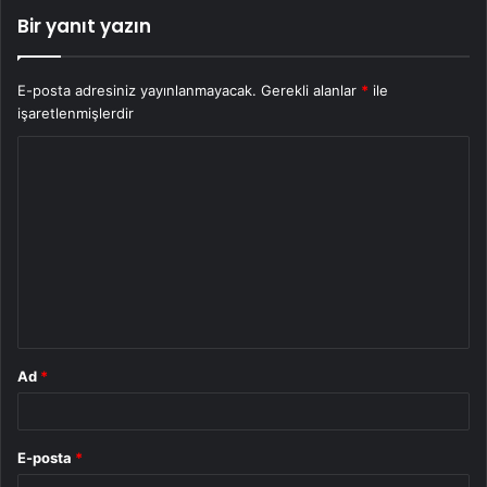
Bir yanıt yazın
E-posta adresiniz yayınlanmayacak.
Gerekli alanlar
*
ile
işaretlenmişlerdir
Y
o
r
u
m
*
Ad
*
E-posta
*