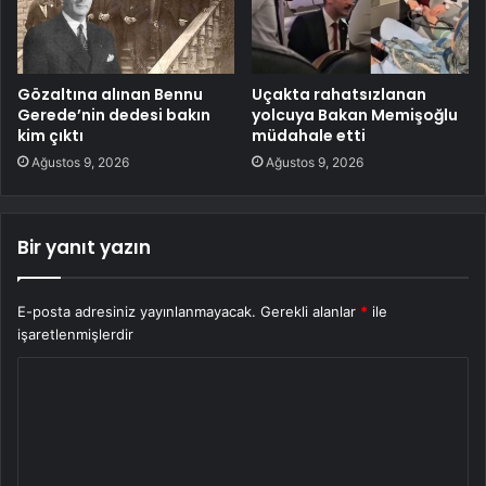
Gözaltına alınan Bennu
Uçakta rahatsızlanan
Gerede’nin dedesi bakın
yolcuya Bakan Memişoğlu
kim çıktı
müdahale etti
Ağustos 9, 2026
Ağustos 9, 2026
Bir yanıt yazın
E-posta adresiniz yayınlanmayacak.
Gerekli alanlar
*
ile
işaretlenmişlerdir
Y
o
r
u