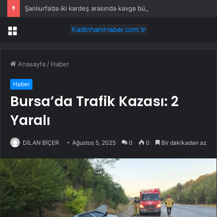
Şanlıurfa’da iki kardeş arasında kavga büyüdü, 9 kişi yaralandı
Menü
Anasayfa
/
Haber
Haber
Bursa’da Trafik Kazası: 2
Yaralı
DİLAN BİÇER
Ağustos 5, 2025
0
0
Bir dakikadan az