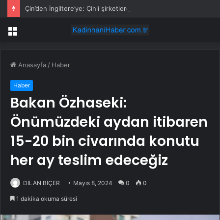
Çin’den İngiltere’ye: Çinli şirketlere adil ortam sağlayın
Menü
Anasayfa
/
Haber
Haber
Bakan Özhaseki:
Önümüzdeki aydan itibaren
15-20 bin civarında konutu
her ay teslim edeceğiz
DİLAN BİÇER
Mayıs 8, 2024
0
0
1 dakika okuma süresi