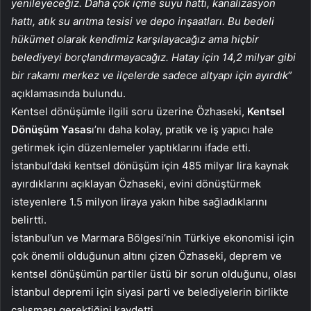
yenileyeceğiz. Daha çok içme suyu hattı, kanalizasyon
hattı, atık su arıtma tesisi ve depo inşaatları. Bu bedeli
hükümet olarak kendimiz karşılayacağız ama hiçbir
belediyeyi borçlandırmayacağız. Hatay için 14,2 milyar gibi
bir rakamı merkez ve ilçelerde sadece altyapı için ayırdık
”
açıklamasında bulundu.
Kentsel dönüşümle ilgili soru üzerine Özhaseki,
Kentsel
Dönüşüm Yasas
ı’nı daha kolay, pratik ve iş yapıcı hale
getirmek için düzenlemeler yaptıklarını ifade etti.
İstanbul’daki kentsel dönüşüm için 485 milyar lira kaynak
ayırdıklarını açıklayan Özhaseki, evini dönüştürmek
isteyenlere 1.5 milyon liraya yakın hibe sağladıklarını
belirtti.
İstanbul’un ve Marmara Bölgesi’nin Türkiye ekonomisi için
çok önemli olduğunun altını çizen Özhaseki, deprem ve
kentsel dönüşümün partiler üstü bir sorun olduğunu, olası
İstanbul depremi için siyasi parti ve belediyelerin birlikte
çalışması gerektiğini kaydetti.