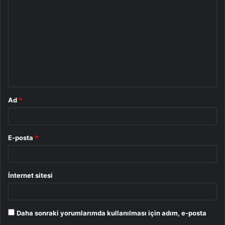
o
r
u
m
*
Ad
*
E-posta
*
İnternet sitesi
Daha sonraki yorumlarımda kullanılması için adım, e-posta