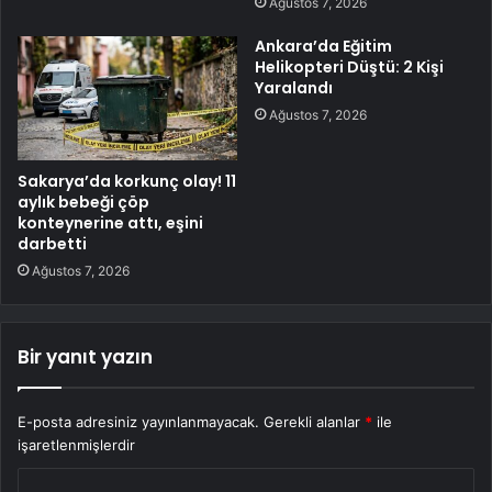
Ağustos 7, 2026
Ankara’da Eğitim
Helikopteri Düştü: 2 Kişi
Yaralandı
Ağustos 7, 2026
Sakarya’da korkunç olay! 11
aylık bebeği çöp
konteynerine attı, eşini
darbetti
Ağustos 7, 2026
Bir yanıt yazın
E-posta adresiniz yayınlanmayacak.
Gerekli alanlar
*
ile
işaretlenmişlerdir
Y