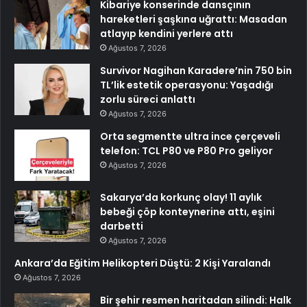
Kibariye konserinde dansçının
hareketleri şaşkına uğrattı: Masadan
atlayıp kendini yerlere attı
Ağustos 7, 2026
Survivor Nagihan Karadere’nin 750 bin
TL’lik estetik operasyonu: Yaşadığı
zorlu süreci anlattı
Ağustos 7, 2026
Orta segmentte ultra ince çerçeveli
telefon: TCL P80 ve P80 Pro geliyor
Ağustos 7, 2026
Sakarya’da korkunç olay! 11 aylık
bebeği çöp konteynerine attı, eşini
darbetti
Ağustos 7, 2026
Ankara’da Eğitim Helikopteri Düştü: 2 Kişi Yaralandı
Ağustos 7, 2026
Bir şehir resmen haritadan silindi: Halk